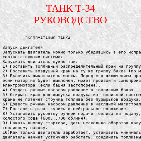
ТАНК Т-34
РУКОВОДСТВО
	 ЭКСПЛУАТАЦИЯ ТАНКА

Запуск двигателя
Запускать двигатель можно только убедившись в его исправности и в наличии топлива, масла и воды в
соответствующих системах.
Запускать двигатель нужно так:
1) Поставить топливный распределительный кран на группу баков (по надписям на моторной перегородке).
2) Поставить воздушный кран на ту же группу баков (по меткам на диске крана).
3) Включить выключатель массы. Перед его включением проверить, выключен ли мотор .поворота башни;
если мотор не будет выключен, может произойти самопроизвольное вращение башни или повреждение
электромотора (если башня застопорена).
4) Создать ручным насосом давление в топливных баках.
5) Открыть кран для выпуска воздуха из топливной системы и держать его открытым до тех пор, пока из
крана не потечёт струйка топлива без пузырьков воздуха, после чего закрыть кран.
6) Довести ручным насосом давление в масляной магистрали до 0,5...1 ат.
7) Поставить рычаг кулисы в нейтральное положение.
8) Установить рукоятку ручной подачи топлива на подачу, соответствующую устойчивым оборотам
холостого хода (600...700 об/мин).
9) Нажать кнопку стартера, дать несколько оборотов валу двигателя и слегка нажать на педаль привода к
топливному насосу.
10)Как только двигатель заработает, установить минимально устойчивые обороты (600...700 об/мин), а когда
двигатель начнёт устойчиво работать, соединить топливные баки с атмосферой через воздушный
распределительный кран.
Примечание. Если электропуск неисправен, запускать двигатель надо сжатым воздухом, для чего открыть вентиль на
баллоне и редукционный кран, а когда двигатель начнет работать, немедленно закрыть их.
При работе двигателя показания контрольных приборов должны быть следующими:
На холостом режиме:
1. Минимально устойчивые обороты 600...700 об/мин
2. Давление масла не ниже 2 ат
На эксплуатационных режимах:
1. Эксплуатационные обороты 1600...1700 об/мин
2. Давление масла 6...9 ат
3. Температура выходящего масла не выше 105°С
4. Температура выходящей воды не выше 105°С
Запрещается непрерывная, длительная работа при педали, нажатой до упора в трубу, независимо от числа
оборотов, развиваемых двигателем.

Трогание танка с места
Движение танка надо начинать сразу на 2-й передаче и лишь в особо тяжелых: для движения условиях
(подъём, болото, глубокий снег и т. д.) — на первой передаче. Чтобы начать движение, надо выключить
главный фрикцион и после паузы в 2...3 секунды включить передачу. Главный фрикцион включить плавно,
одновременно увеличивая число оборотов двигателя.
Переключение передач при движении танка
С низшей .передачи на высшую переходить так: дать разгон танку, выключить главный фрикцион, отпустить
педаль газа и одновременно переключиться на следующую высшую передачу путём перевода рычага кулисы
через нейтральное положение.
Для достижения бесшумного и лёгкого переключения передачи рекомендуется применять двойное
выключение главного фрикциона, а именно: после разгона выключить главный фрикцион, отпустить педаль
газа, затем одновременно вывести рычаг кулисы в нейтральное положение и включить главный фрикцион без
всякой паузы, после чего выключить главный фрикцион и одновременно с этим включить следующую высшую
передачу.
Переходить же с высшей передачи на низшую надо так: сбавить обороты, выключить главный фрикцион,
вывести рычаг кулисы в нейтральное положение и включить главный фрикцион, затем дать газ
(промежуточный) и выключить главный фрикцион, одновременно включив низшую передачу.
Переход с высшей передачи на низшую без промежуточного газа производится в той же последовательности,
только перед включением надо сделать выдержку, т. е. сбавить скорость движения танка (допускается
притормаживание).
Повороты танка
Поворот танка осуществляется путём замедления вращения или остановки одной из гусениц— той, в сторону
которой должен быть сделан поворот. Вторая гусеница, продолжая перематываться, поворачивает танк. Для
замедления вращения гусеницы нужно выключить соответствующий бортовой фрикцион или притормозить
гусеницу.
Повороты надо производить с таким расчётом, чтобы был. исключён перегрев тормозных лент и барабанов
бортовых фрикционов, т. е. надо избегать частых торможений и поворотов с малыми радиусами. Повороты на
месте производить на 1-й передаче с полным торможением барабанов без пробуксовки.
Повороты на песке, рыхлом грунте, глубоком снегу осуществлять в несколько приёмов.
Крутые повороты, как правило, начинать с малых оборотов, увеличивая их к концу поворота.
На крутых подъёмах и спусках, а также при преодолении бродов и болот стараться не производить никаких
поворотов.
На обледенелых участках повороты производить на низших, передачах плавным выключением бортовых
фрикционов на малом газе.

Торможение и остановка танка
Для уменьшения скорости движения и для остановки танка производится торможение его либо при помощи
двигателя (уменьшая или полностью прекращая подачу топлива), либо при помощи тормозов.
В отношении торможения надо руководствоваться следующими общими правилами:
1) Избегать торможения при бортовом крене танка, а также при движении на большой скорости.
2) При торможении направлять танк так, чтобы обе его гусеницы имели, по возможности, одинаковые
сцепления с грунтом.
3) При торможении двигателем не допускать превышения допускаемого наибольшего числа оборотов
двигателя, разбиваемых перематыванием гусеничных лент.
4) При торможении двигателем, особенно на низших передачах и на спусках, не выключать главный
фрикцион до окончания спуска.
Для того чтобы остановить танк, надо: сбавить обороты двигателя, выключить главный фрикцион, вывести
рычаг кулисы в нейтральное положение и включить главный фрикцион— танк остановится.
В необходимых случаях можно ускорить остановку тормозом. Перед остановкой двигателя надо сбавить
обороты и дать ему проработать на холостом режиме 1...2 минуты, а затем прекратить ручным приводом к
топливному насосу подачу топлива, и только после этого останавливать двигатель. Остановив двигатель, нужно
выключить выключатель массы и при помощи топливного распределительного крана отключить топливные
баки от двигателя (последнее на кратковременных остановках не обязательно).
Движение по пересеченной местности
По пересеченной местности водить танк надо так, чтобы обеспечить экипажу, по возможности, лучшие
условия работы. Пни, кочки, камни и т.п., не превышающие высоты клиренса танка, следует пропускать между
гусеницами, а препятствий и участков, затрудняющих движение танка, по возможности, избегать.
Движение танка на подъёмах, спусках и косогорах надо рассчитывать таким образом, чтобы не производить
переключения передач, поворотов и остановок. При этом подъёмы и уклоны одинаковой крутизны
преодолевать на одной и той же передаче.
При кратковременной остановке на подъёме или на уклоне нужно сбавлять обороты двигателя и
одновременно брать на себя до отказа рычаги бортовых фрикционов (при выключенных бортовых фрикционах
танк удерживается на тормозах). При длительной же остановке на подъёме или уклоне надо выключать
главный фрикцион и взять танк на горный тормоз, а также вывести рычаг кулисы в нейтральное положение и
включить главный фрикцион, зафиксировав педаль горного тормоза защёлкой.
Для продолжения движения после такой остановки необходимо взять на себя до отказа рычаги бортовых
фрикционов, отпустить педаль горного тормоза:, не отпуская рычагов (правый рычаг придерживать коленом),
включить передачу и, увеличивая число оборотов двигателя, плавно отпустить рычаги бортовых фрикционов.
При трогании с места на косогоре надо отпускать рычаги поочерёдно: при правом крене— первым отпускать
правый рычаг, при левом— левый рычаг.
Преодолевать брод нужно лишь после тщательной разведки. Передачу для преодоления брода выбирать с
таким расчётом, чтобы обеспечить необходимое для этого тяговое усилие. Поворотов и остановок избегать и
принимать все меры к тому, чтобы вода не попала в это время во внутрь танка.
Движение по лесным массивам, как правило, производить на 1-й и 2-й передачах, стараясь не наезжать
днищем на пни и стволы сваленных деревьев, чтобы избежать возможного при этом зависания танка.
Преодолевать специальные противотанковые препятствия надо по своему усмотрению (если нет особых
инструкций).
Противопожарное оборудование
Танк Т-34 снабжён двумя тетрахлорными ручными огнетушителями, устанавливаемыми на правом и левом
бортах отделения управления. Применяются огнетушители двух типов: типа РА с зарядом в 4,8 кг (3 л)
тетрахлора и типа РАВ с зарядом в 3,2 кг (2 л) тетрахлора.
Для тушения пожара огнетушителем типа РА надо, сняв его, сорвать с ударника предохранительную
пластинку и. не переворачивая огнетушитель, с силой ударить по кнопке ударника, направив струю тетрахлора
на очаг горения.
При пользовании же огнетушителем РАВ надо снять его и, держа его вентилем вниз, открыть вентиль и
направить струю тетрахлора на очаг горения.
Заряженный огнетушитель типа РАВ установить и хранить в танке вентилем вниз.
Состояние огнетушителей необходимо проверять не реже одного раза в месяц, выявляя прежде всего
количество тетрахлора в корпусе огнетушителя (нормальное для огнетушителя РА-количество 4,8 кг, для
огнетушителя РАВ 3,2 кг).
Кроме того, в баллоне огнетушителя РА проверить количество жидкой углекислоты путём взвешивания
баллона. Разница между полученным весом и весом, обозначенным на табличке баллона., не должна
превышать 2 г. При большой разнице в весе баллон подлежит замене.
В огнетушителе РАВ проверить манометром давление сжатого воздуха или сжатой углекислоты в корпусе:
оно должно быть в пределах 10...12 ат. При меньшем давлении огнетушитель необходимо сдать на зарядку.
При пользовании огнетушителем в закрытом танке нужно надеть противогаз, так как тетрахлор, попадая на
горячие поверхности, разлагается и выделяет удушливый газ— фосген.

СОВЕТЫ ЭКИПАЖУ ТАНКА ПО БЫСТРОМУ УСТРАНЕНИЮ В БОЕВОЙ ОБСТАНОВКЕ ПОВРЕЖДЕНИЙ ТАНКА

В системе охлаждения.
1) Если сорван хвостовик водяной помпы, то показателями этого могут служить отсутствие в системе
охлаждения циркуляции воды и ее высокая температура, не пони