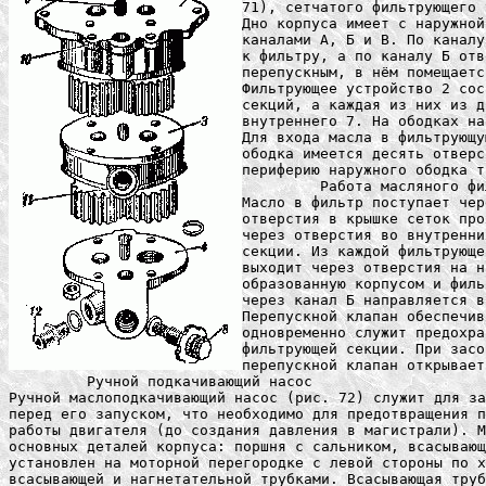
71), сетчатого фильтрующего 
Дно корпуса имеет с наружной
каналами А, Б и В. По каналу
к фильтру, а по каналу Б отв
перепускным, в нём помещаетс
Фильтрующее устройство 2 сос
секций, а каждая из них из д
внутреннего 7. На ободках на
Для входа масла в фильтрующу
ободка имеется десять отверс
периферию наружного ободка т
	 Работа масляного фильтра

Масло в фильтр поступает чер
отверстия в крышке сеток про
через отверстия во внутренни
секции. Из каждой фильтрующе
выходит через отверстия на н
образованную корпусом и филь
через канал Б направляется в
Перепускной клапан обеспечив
одновременно служит предохра
фильтрующей секции. При засо
перепускной клапан открывает
	 Ручной подкачивающий насос

Ручной маслоподкачивающий насос (рис. 72) служит для за
перед его запуском, что необходимо для предотвращения п
работы двигателя (до создания давления в магистрали). М
основных деталей корпуса: поршня с сальником, всасывающ
установлен на моторной перегородке с левой стороны по х
всасывающей и нагнетательной трубками. Всасывающая труб