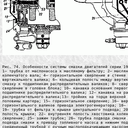
Рис. 74. Особенности системы смазки двигателей серии 19
1— трубка от маслонасоса к масляному фильтру; 2— маслян
коленчатого вала; 4— горизонтальное сверление в стенке 
вертикального валика; 6— кольцевая полость между вертик
смазку к подшипникам распределительных валиков; 8— свер
сверление в головке блока; 10— канавка основания первог
подшипнике распределительного валика; 12— канавка на ра
распределительного валика;13— тройник на торце верхней 
половины картера; 15— горизонтальное сверление; 16— вер
горизонтального валиков привода электрогенератора; 18— 
19— трубка от фильтра к крышке центрального подвода; 20
полость крышки; 22— внутренняя полость хвостовика колен
сверление; 25— зажим трубок; 26— трубка подвода смазки 
подвода смазки к приводу топливного насоса в нижним под
соединенный трубкой с ручным маслоподкачивающим насосом