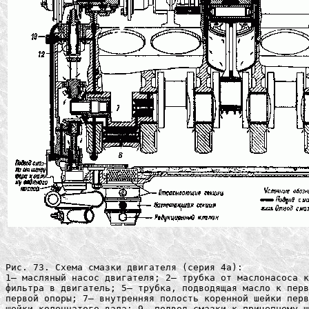
Рис. 73. Схема смазки двигателя (серия 4а):

1— масляный насос двигателя; 2— трубка от маслонасоса к
фильтра в двигатель; 5— трубка, подводящая масло к перв
первой опоры; 7— внутренняя полость коренной шейки перв
шейки коленчатого вала; 9— подвод смазки к прицепному ш