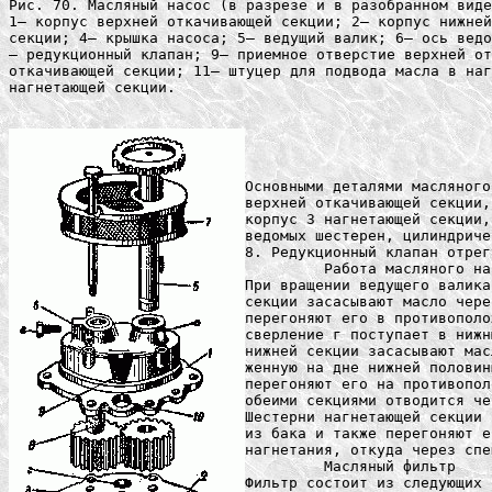
Рис. 70. Масляный насос (в разрезе и в разобранном виде
1— корпус верхней откачивающей секции; 2— корпус нижней
секции; 4— крышка насоса; 5— ведущий валик; 6— ось ведо
— редукционный клапан; 9— приемное отверстие верхней от
откачивающей секции; 11— штуцер для подвода масла в наг
нагнетающей секции.

Основными деталями масляного
верхней откачивающей секции,
корпус 3 нагнетающей секции,
ведомых шестерен, цилиндриче
8. Редукционный клапан отрег
	 Работа масляного насоса

При вращении ведущего валика
секции засасывают масло чере
перегоняют его в противополо
сверление г поступает в нижн
нижней секции засасывают мас
женную на дне нижней половин
перегоняют его на противопол
обеими секциями отводится че
Шестерни нагнетающей секции 
из бака и также перегоняют е
нагнетания, откуда через спе
	 Масляный фильтр

Фильтр состоит из следующих 