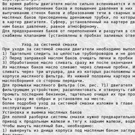
Во время работы двигателя масло сильно вспенивается и п
возможны переполнение баков и повышение давления в них 
выпучиванию стенок баков и образованию течи в сварных ш
масляных баков присоединены дренажные трубки, по которы
в картер двигателя. Суфлер, установленный на картере дв
ним баках давление, равное атмосферному.

Для предохранения баков от переполнения и раздутия в сл
снабжены клапанами (установлены в пробках заливных отве
	Уход за системой смазки

При уходе за системой смазки двигатели необходимо выпол
1) Тщательно следить за целостью трубопроводов и не доп
2) Перед заправкой маслом баков очищать лючки и пробки 
3) Обработанное масло сливать сразу же после окончания 
Из масляных баков масло сливают через сливные пробки. И
сливать через три штуцера, два из которых расположены н
корпусе масляного фильтра. Из нижней половины картера м
маслосборнике со стороны передачи.

Для промывки масляного фильтра (см. рис. 71) двигателя 
фильтрующим устройством; расшплинтовать и отвернуть гай
промыть последние бензином, тщательно очищая их при про
быть сразу же собран и установлен на месте.

Более подробно уход за системой смазки изложен в главе 
эксплуатация танка».

Установка и выемка масляных баков

Для полной разборки системы смазки нужно предварительно
привод к продольным жалюзи и тягу к задним жалюзи, водя
Чтобы вынуть масляный бак, необходимо:

1) вывернуть из днища корпуса под масляным баком заглуш
фильтром;
