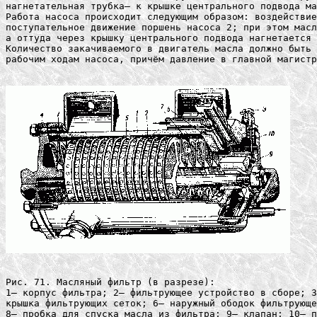
нагнетательная трубка— к крышке центрального подвода ма
Работа насоса происходит следующим образом: воздействие
поступательное движение поршень насоса 2; при этом масл
а оттуда через крышку центрального подвода нагнетается 
Количество закачиваемого в двигатель масла должно быть 
рабочим ходам насоса, причём давление в главной магистр
Рис. 71. Масляный фильтр (в разрезе):

1— корпус фильтра; 2— фильтрующее устройство в сборе; 3
крышка фильтрующих сеток; 6— наружный ободок фильтрующе
8— пробка для спуска масла из фильтра; 9— клапан; 10— п