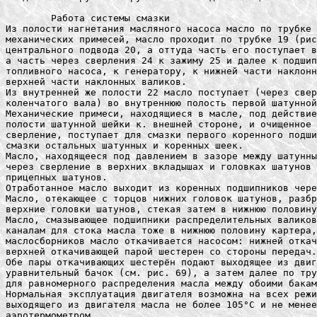
	Работа системы смазки

Из полости нагнетания масляного насоса масло по трубке 
механических примесей, масло проходит по трубке 19 (рис
центрального подвода 20, а оттуда часть его поступает в
а часть через сверления 24 к зажиму 25 и далее к подшип
топливного насоса, к генератору, к нижней части наклонн
верхней части наклонных валиков.

Из внутренней же полости 22 масло поступает (через свер
коленчатого вала) во внутреннюю полость первой шатунной
Механические примеси, находящиеся в масле, под действие
полости шатунной шейки к. внешней стороне, и очищенное 
сверление, поступает для смазки первого коренного подши
смазки остальных шатунных и коренных шеек.

Масло, находящееся под давлением в зазоре между шатунны
через сверление в верхних вкладышах и головках шатунов 
прицепных шатунов.

Отработанное масло выходит из коренных подшипников чере
Масло, отекающее с торцов нижних головок шатунов, разбр
верхние головки шатунов, стекая затем в нижнюю половину
Масло, смазывающее подшипники распределительных валиков
каналам для стока масла тоже в нижнюю половину картера,
маслосборников масло откачивается насосом: нижней откач
верхней откачивающей парой шестерен со стороны передач.

Обе пары откачивающих шестерён подают выходящее из двиг
уравнительный бачок (см. рис. 69), а затем далее по тру
для равномерного распределения масла между обоими бакам
Нормальная эксплуатация двигателя возможна на всех режи
выходящего из двигателя масла не более 105°С и не менее
аэротермометром.
