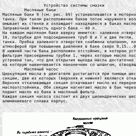
		 Устройство системы смазки

	 Масляные баки

Масляные баки 9 (см. рис. 69) устанавливаются в моторно
танка. При таком расположении баков поток наружного воз
омывает их стенки и охлаждает находящееся в баках масло
Заправочная ёмкость одного бака — 40 л.

На каждом масляном баке вверху имеются: заливное отверс
10, патрубки для подсоединения труб 8 и 7 и две петли, 
танка. Пробка заливного отверстия снабжена клапаном, ко
атмосферой при повышении давления в баке сверх 0,15...0
В нижней части бака расположен отстойник, в котором уст
фильтрам присоединены трубки 1, через которые масло пос
устроена так, что для открытия выхода масла достаточно 
на которую навинчивается наконечник со шлангом, отводящ
	 Масляный насос

Циркуляция масла в двигателе достигается при помощи шес
секции, две из которых (верхняя и нижняя) являются отка
Верхняя откачивающая секция откачивает масло из передне
маслоотстойника. Обе секции нагнетают масло в бак через
подает масло из бака в масляный фильтр.

Каждая секция насоса состоит из двух цилиндрических шес
алюминиевого сплава корпус.
