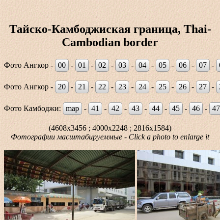
Тайско-Камбоджиская граница, Thai-
Cambodian border
Фото Ангкор -
00
-
01
-
02
-
03
-
04
-
05
-
06
-
07
-
Фото Ангкор -
20
-
21
-
22
-
23
-
24
-
25
-
26
-
27
-
Фото Камбоджи:
map
-
41
-
42
-
43
-
44
-
45
-
46
-
47
(4608x3456 ; 4000x2248 ; 2816x1584)
Фотографии масштабируеммые - Click a photo to enlarge it