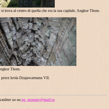
si trova al centro di quella che era la sua capitale, Angkor Thom.
 Angkor Thom.
 przez krola Dzajawarmana VII.
сылайте их на
pg_monster@mail.ru