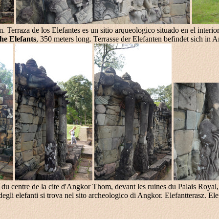
. Terraza de los Elefantes es un sitio arqueologico situado en el inte
he Elefants
, 350 meters long. Terrasse der Elefanten befindet sich in
s du centre de la cite d'Angkor Thom, devant les ruines du Palais Roya
egli elefanti si trova nel sito archeologico di Angkor. Elefantterasz. Ele