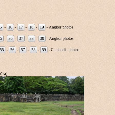
5
-
16
-
17
-
18
-
19
- Angkor photos
5
-
36
-
37
-
38
-
39
- Angkor photos
55
-
56
-
57
-
58
-
59
- Cambodia photos
0 м).