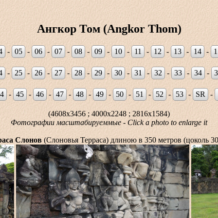
Ангкор Том (Angkor Thom)
4
-
05
-
06
-
07
-
08
-
09
-
10
-
11
-
12
-
13
-
14
-
1
4
-
25
-
26
-
27
-
28
-
29
-
30
-
31
-
32
-
33
-
34
-
3
4
-
45
-
46
-
47
-
48
-
49
-
50
-
51
-
52
-
53
-
SR
-
(4608x3456 ; 4000x2248 ; 2816x1584)
Фотографии масштабируеммые - Click a photo to enlarge it
раса Слонов
(Слоновья Терраса) длиною в 350 метров (цоколь 30