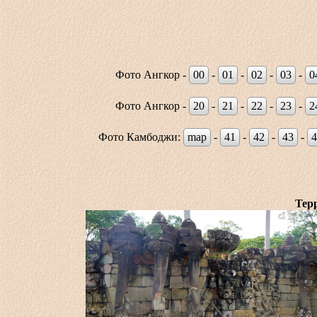
Фото Ангкор -
00
-
01
-
02
-
03
-
0
Фото Ангкор -
20
-
21
-
22
-
23
-
2
Фото Камбоджи:
map
-
41
-
42
-
43
-
4
Тер