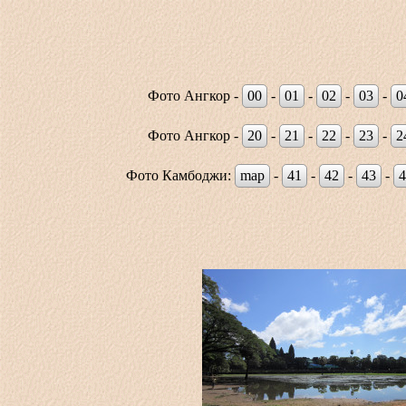
Фото Ангкор -
00
-
01
-
02
-
03
-
0
Фото Ангкор -
20
-
21
-
22
-
23
-
2
Фото Камбоджи:
map
-
41
-
42
-
43
-
4