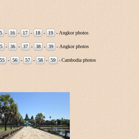
5
-
16
-
17
-
18
-
19
- Angkor photos
5
-
36
-
37
-
38
-
39
- Angkor photos
55
-
56
-
57
-
58
-
59
- Cambodia photos