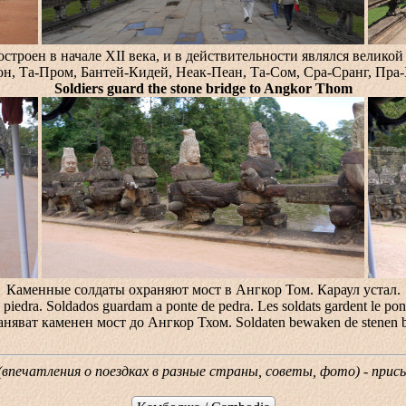
строен в начале XII века, и в действительности являлся велик
он, Та-Пром, Бантей-Кидей, Неак-Пеан, Та-Сом, Сра-Сранг, Пра-
Soldiers guard the stone bridge to Angkor Thom
Каменные солдаты охраняют мост в Ангкор Том. Караул устал.
e de piedra. Soldados guardam a ponte de pedra. Les soldats gardent 
аняват каменен мост до Ангкор Тхом. Soldaten bewaken de stenen b
 (впечатления о поездках в разные страны, советы, фото) - при