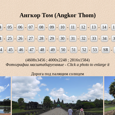
Ангкор Том (Angkor Thom)
4
-
05
-
06
-
07
-
08
-
09
-
10
-
11
-
12
-
13
-
14
-
1
4
-
25
-
26
-
27
-
28
-
29
-
30
-
31
-
32
-
33
-
34
-
3
4
-
45
-
46
-
47
-
48
-
49
-
50
-
51
-
52
-
53
-
SR
-
(4608x3456 ; 4000x2248 ; 2816x1584)
Фотографии масштабируеммые - Click a photo to enlarge it
Дорога под палящим солнцем