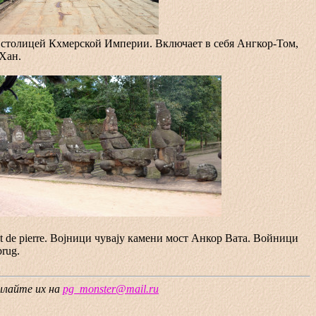
ой столицей Кхмерской Империи. Включает в себя Ангкор-Том,
Хан.
le pont de pierre. Воjници чуваjу камени мост Анкор Вата. Войници
rug.
сылайте их на
pg_monster@mail.ru