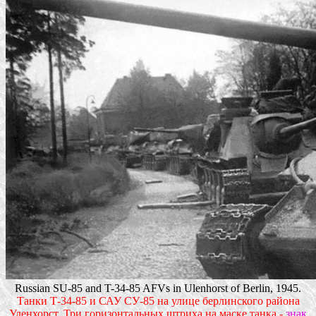
Russian SU-85 and T-34-85 AFVs in Ulenhorst of Berlin, 1945.
Танки Т-34-85 и САУ СУ-85 на улице берлинского района
Уленхорст. Три горизонтальных штриха на маске танка -
знак