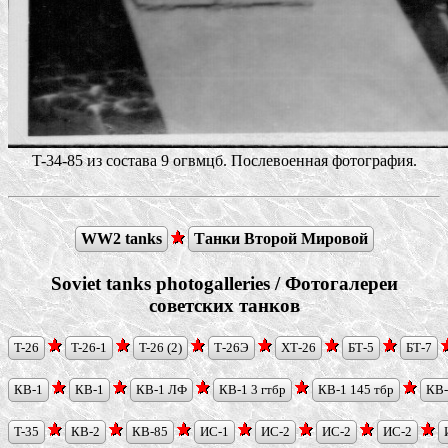
T-34-85 из состава 9 огвмцб. Послевоенная фотография.
WW2 tanks
Танки Второй Мировой
Soviet tanks photogalleries / Фотогалереи
советских танков
T-26
T-26-1
T-26 (2)
Т-26Э
ХТ-26
БТ-5
БТ-7
КВ-1
КВ-1
КВ-1 ЛФ
КВ-1 3 гтбр
КВ-1 145 тбр
КВ
T-35
КВ-2
КВ-85
ИС-1
ИС-2
ИС-2
ИС-2