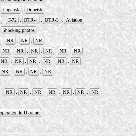
,
Lugansk
,
Donetsk
2
,
T-72
,
BTR-4
,
BTR-3
,
Aviation
,
Shocking photos
,
NR
,
NR
,
NR
,
NR
,
NR
,
NR
,
NR
,
NR
,
NR
NR
,
NR
,
NR
,
NR
,
NR
,
NR
NR
,
NR
,
NR
,
NR
,
NR
,
NR
,
NR
,
NR
,
NR
,
NR
,
NR
operation in Ukraine