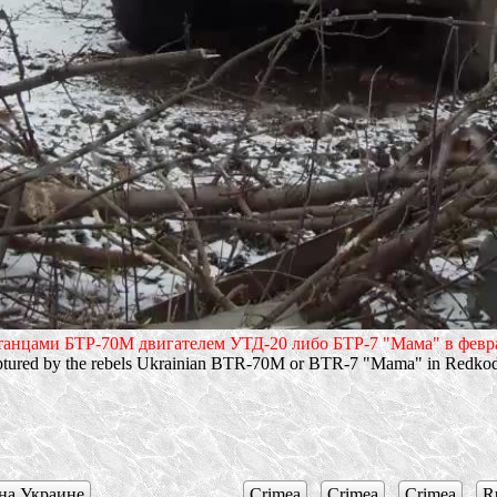
анцами БТР-70М двигателем УТД-20 либо БТР-7 "Мама" в февра
tured by the rebels Ukrainian BTR-70M or BTR-7 "Mama" in Redko
на Украине
Crimea
,
Crimea
,
Crimea
,
Ru