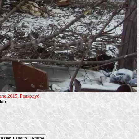
ле 2015, Редкодуб.
dub.
ssian flags in Ukraine