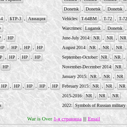
Donetsk
,
Donetsk
,
Donetsk
-4
,
БTР-3
,
Авиация
Vehicles:
T-64BM
,
T-72
,
T-7
+
Warcrimes:
Lugansk
,
Donetsk
Р
,
НР
June-July 2014:
NR
,
NR
,
NR
НР
,
НР
,
НР
,
НР
August 2014:
NR
,
NR
,
NR
Р
,
НР
,
НР
,
HP
September-October:
NR
,
NR
,
,
НР
November-December 2014:
NR
,
January 2015:
NR
,
NR
,
NR
НР
,
НР
,
НР
,
НР
,
НР
February 2015:
NR
,
NR
,
NR
2015-2016:
NR
,
NR
,
NR
и
2022:
Symbols of Russian military 
War is Over
1-я страница
|||
Email