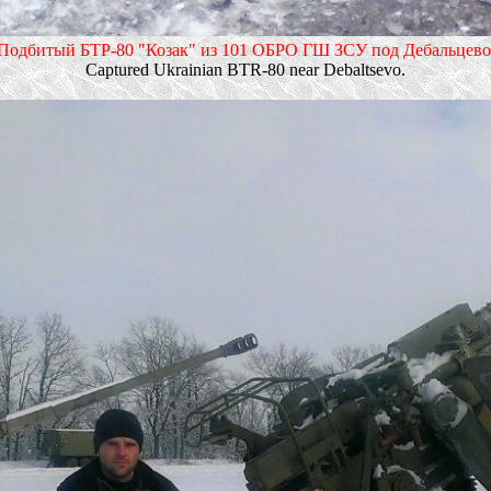
Подбитый БТР-80 "Козак" из 101 ОБРО ГШ ЗСУ под Дебальцево
Captured Ukrainian BTR-80 near Debaltsevo.