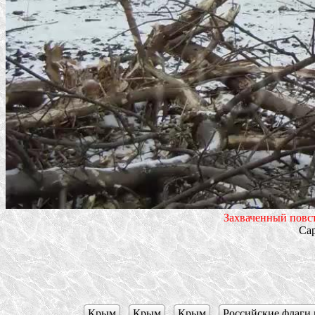
Захваченный повст
Cap
Крым
,
Крым
,
Крым
,
Российские флаги 