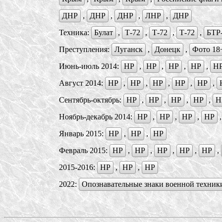
ДНР
,
ДНР
,
ДНР
,
ЛНР
,
ДНР
Техника:
Булат
,
Т-72
,
Т-72
,
Т-72
,
БTР
Преступления:
Луганск
,
Донецк
,
Фото 18
Июнь-июль 2014:
НР
,
НР
,
НР
,
НР
,
Н
Август 2014:
НР
,
НР
,
НР
,
НР
,
НР
,
Сентябрь-октябрь:
НР
,
НР
,
НР
,
НР
,
Н
Ноябрь-декабрь 2014:
НР
,
НР
,
НР
,
НР
Январь 2015:
НР
,
НР
,
НР
Февраль 2015:
НР
,
НР
,
НР
,
НР
,
НР
,
2015-2016:
НР
,
НР
,
НР
2022:
Опознавательные знаки военной техник