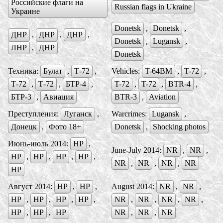
Российские флаги на
Russian flags in Ukraine
Украине
Donetsk
,
Donetsk
,
ДНР
,
ДНР
,
ДНР
,
Donetsk
,
Lugansk
,
ЛНР
,
ДНР
Donetsk
Техника:
Булат
,
Т-72
,
Vehicles:
T-64BM
,
T-72
,
Т-72
,
Т-72
,
БTР-4
,
T-72
,
T-72
,
BTR-4
,
БTР-3
,
Авиация
BTR-3
,
Aviation
Преступления:
Луганск
,
Warcrimes:
Lugansk
,
Донецк
,
Фото 18+
Donetsk
,
Shocking photos
Июнь-июль 2014:
НР
,
June-July 2014:
NR
,
NR
,
НР
,
НР
,
НР
,
НР
,
NR
,
NR
,
NR
,
NR
НР
Август 2014:
НР
,
НР
,
August 2014:
NR
,
NR
,
НР
,
НР
,
НР
,
НР
,
NR
,
NR
,
NR
,
NR
,
НР
,
НР
,
НР
NR
,
NR
,
NR