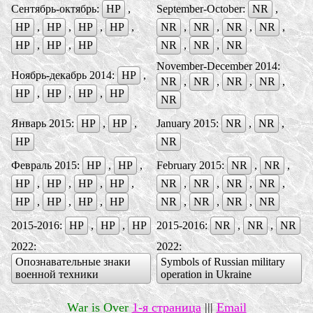
Сентябрь-октябрь:
НР
,
September-October:
NR
,
НР
,
НР
,
НР
,
НР
,
NR
,
NR
,
NR
,
NR
,
НР
,
НР
,
HP
NR
,
NR
,
NR
November-December 2014:
Ноябрь-декабрь 2014:
НР
,
NR
,
NR
,
NR
,
NR
,
НР
,
НР
,
НР
,
НР
NR
Январь 2015:
НР
,
НР
,
January 2015:
NR
,
NR
,
НР
NR
Февраль 2015:
НР
,
НР
,
February 2015:
NR
,
NR
,
НР
,
НР
,
НР
,
НР
,
NR
,
NR
,
NR
,
NR
,
НР
,
НР
,
НР
,
НР
NR
,
NR
,
NR
,
NR
2015-2016:
НР
,
НР
,
НР
2015-2016:
NR
,
NR
,
NR
2022:
2022:
Опознавательные знаки
Symbols of Russian military
военной техники
operation in Ukraine
War is Over
1-я страница
|||
Email