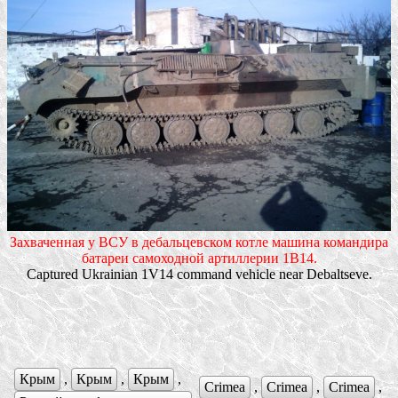
Захваченная у ВСУ в дебальцевском котле машина командира
батареи самоходной артиллерии 1В14.
Captured Ukrainian 1V14 command vehicle near Debaltseve.
Крым
,
Крым
,
Крым
,
Crimea
,
Crimea
,
Crimea
,