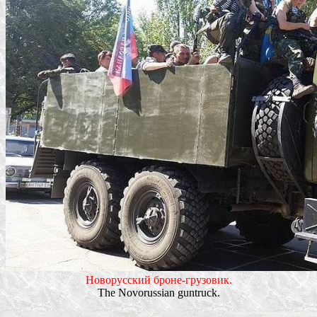
Новорусский броне-грузовик.
The Novorussian guntruck.