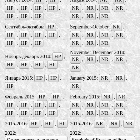
НР
,
НР
,
НР
,
НР
,
NR
,
NR
,
NR
,
NR
,
НР
,
НР
,
НР
NR
,
NR
,
NR
Сентябрь-октябрь:
НР
,
September-October:
NR
,
НР
,
НР
,
НР
,
НР
,
NR
,
NR
,
NR
,
NR
,
НР
,
НР
,
HP
NR
,
NR
,
NR
November-December 2014:
Ноябрь-декабрь 2014:
НР
,
NR
,
NR
,
NR
,
NR
,
НР
,
НР
,
НР
,
НР
NR
Январь 2015:
НР
,
НР
,
January 2015:
NR
,
NR
,
НР
NR
Февраль 2015:
НР
,
НР
,
February 2015:
NR
,
NR
,
НР
,
НР
,
НР
,
НР
,
NR
,
NR
,
NR
,
NR
,
НР
,
НР
,
НР
,
НР
NR
,
NR
,
NR
,
NR
2015-2016:
НР
,
НР
,
НР
2015-2016:
NR
,
NR
,
NR
2022:
2022:
Опознавательные знаки
Symbols of Russian military