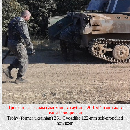
Трофейная 122-мм самоходная гаубица 2С1 «Гвоздика» в
армии Новороссии.
Trohy (former ukrainian) 2S1 Gvozdika 122-mm self-propelled
howitzer.