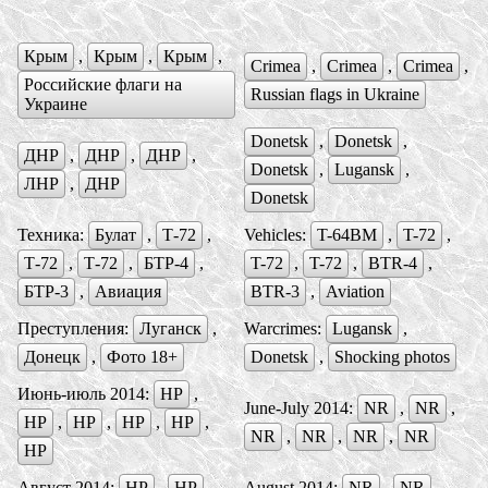
Крым
,
Крым
,
Крым
,
Crimea
,
Crimea
,
Crimea
,
Российские флаги на
Russian flags in Ukraine
Украине
Donetsk
,
Donetsk
,
ДНР
,
ДНР
,
ДНР
,
Donetsk
,
Lugansk
,
ЛНР
,
ДНР
Donetsk
Техника:
Булат
,
Т-72
,
Vehicles:
T-64BM
,
T-72
,
Т-72
,
Т-72
,
БTР-4
,
T-72
,
T-72
,
BTR-4
,
БTР-3
,
Авиация
BTR-3
,
Aviation
Преступления:
Луганск
,
Warcrimes:
Lugansk
,
Донецк
,
Фото 18+
Donetsk
,
Shocking photos
Июнь-июль 2014:
НР
,
June-July 2014:
NR
,
NR
,
НР
,
НР
,
НР
,
НР
,
NR
,
NR
,
NR
,
NR
НР
Август 2014:
НР
,
НР
,
August 2014:
NR
,
NR
,