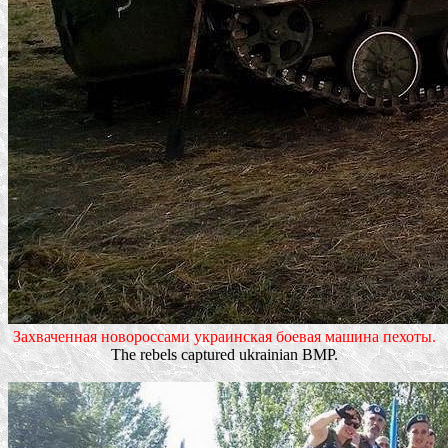
Захваченная новороссами украинская боевая машина пехоты.
The rebels captured ukrainian BMP.