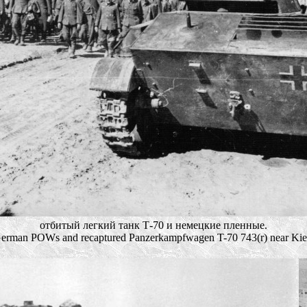
отбитый легкий танк Т-70 и немецкие пленные.
erman POWs and recaptured Panzerkampfwagen T-70 743(r) near Kie