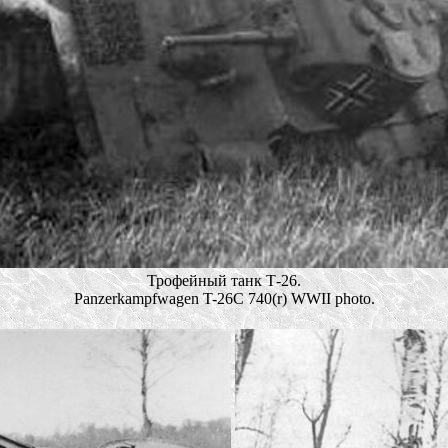
Трофейный танк Т-26.
Panzerkampfwagen T-26C 740(r) WWII photo.