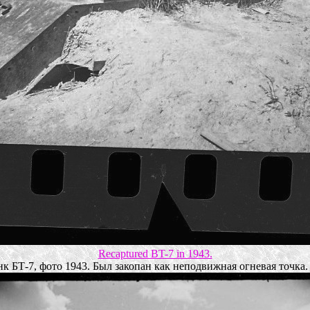
Recaptured BT-7 in 1943.
к БТ-7, фото 1943. Был закопан как неподвижная огневая точка