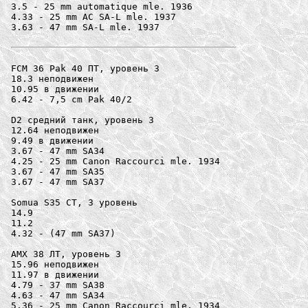
3.5 - 25 mm automatique mle. 1936

4.33 - 25 mm AC SA-L mle. 1937

3.63 - 47 mm SA-L mle. 1937

FCM 36 Pak 40 ПТ, уровень 3

18.3 неподвижен

10.95 в движении

6.42 - 7,5 cm Pak 40/2

D2 средний танк, уровень 3

12.64 неподвижен

9.49 в движении

3.67 - 47 mm SA34

4.25 - 25 mm Canon Raccourci mle. 1934

3.67 - 47 mm SA35

3.67 - 47 mm SA37

Somua S35 СТ, 3 уровень

14.9

11.2

4.32 - (47 mm SA37) 

AMX 38 ЛТ, уровень 3

15.96 неподвижен

11.97 в движении

4.79 - 37 mm SA38

4.63 - 47 mm SA34

5.36 - 25 mm Canon Raccourci mle. 1934
