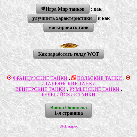
Игра Мир танков
: как
улучшить характеристики
и как
маскировать танк
Как заработать голду WOT
ФРАНЦУЗСКИЕ ТАНКИ
,
ПОЛЬСКИЕ ТАНКИ
,
ИТАЛЬЯНСКИЕ ТАНКИ
ВЕНГЕРСКИЕ ТАНКИ
,
РУМЫНСКИЕ ТАНКИ
,
БЕЛЬГИЙСКИЕ ТАНКИ
Война Окончена
1-я страница
URL адрес