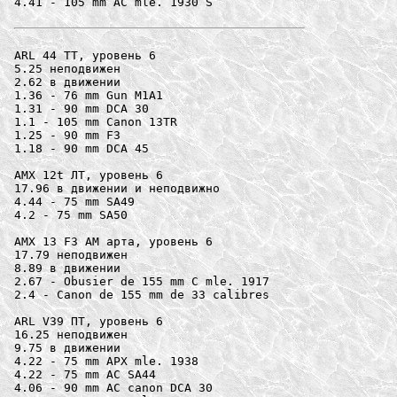
4.41 - 105 mm AC mle. 1930 S

ARL 44 ТТ, уровень 6

5.25 неподвижен

2.62 в движении

1.36 - 76 mm Gun M1A1

1.31 - 90 mm DCA 30

1.1 - 105 mm Canon 13TR

1.25 - 90 mm F3

1.18 - 90 mm DCA 45

AMX 12t ЛТ, уровень 6

17.96 в движении и неподвижно

4.44 - 75 mm SA49

4.2 - 75 mm SA50

AMX 13 F3 AM арта, уровень 6

17.79 неподвижен

8.89 в движении

2.67 - Obusier de 155 mm C mle. 1917

2.4 - Canon de 155 mm de 33 calibres

ARL V39 ПТ, уровень 6

16.25 неподвижен

9.75 в движении

4.22 - 75 mm APX mle. 1938

4.22 - 75 mm AC SA44

4.06 - 90 mm AC canon DCA 30
