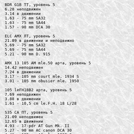
BDR G1B ТТ, уровень 5

6.28 неподвижен

3.14 в движении

1.63 - 75 mm SA32

1.63 - 75 mm SA44

1.57 - 90 mm DCA 30

ELC AMX ЛТ, уровень 5

21.89 в движении и неподвижно

5.69 - 75 mm SA32

5.69 - 75 mm SA44

5.21 - 90 mm D. 915

AMX 13 105 AM mle.50 арта, уровень 5

14.42 неподвижен

7.24 в движении

3.17 - 105 mm court mle. 1934 S

3.01 - 105 mm obusier mle. 1950

105 leFH18B2 арта, уровень 5

7.69 неподвижен

3.88 в движении

1.61 - 10,5 cm le.F.H. 18 L/28

S35 CA ПТ, уровень 5

21.09 неподвижен

12.65 в движении

4.93 - 17-pdr AT Gun Mk. II

5.27 - 90 mm AC canon DCA 30
