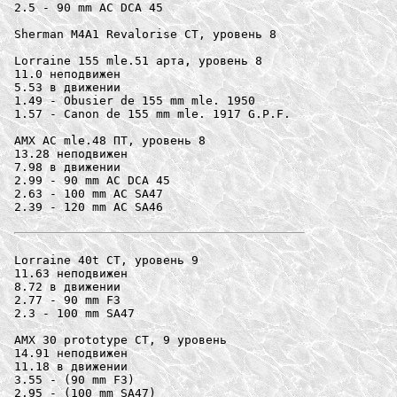
2.5 - 90 mm AC DCA 45

Sherman M4A1 Revalorise СТ, уровень 8

Lorraine 155 mle.51 арта, уровень 8

11.0 неподвижен

5.53 в движении

1.49 - Obusier de 155 mm mle. 1950

1.57 - Canon de 155 mm mle. 1917 G.P.F.

AMX AC mle.48 ПТ, уровень 8

13.28 неподвижен

7.98 в движении

2.99 - 90 mm AC DCA 45

2.63 - 100 mm AC SA47

2.39 - 120 mm AC SA46

Lorraine 40t СТ, уровень 9

11.63 неподвижен

8.72 в движении

2.77 - 90 mm F3

2.3 - 100 mm SA47

AMX 30 prototype СТ, 9 уровень

14.91 неподвижен

11.18 в движении

3.55 - (90 mm F3)

2.95 - (100 mm SA47)
