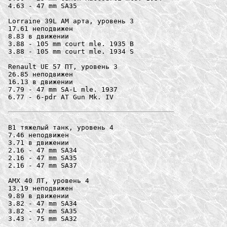
4.63 - 47 mm SA35

Lorraine 39L AM арта, уровень 3

17.61 неподвижен

8.83 в движении

3.88 - 105 mm court mle. 1935 B

3.88 - 105 mm court mle. 1934 S

Renault UE 57 ПТ, уровень 3

26.85 неподвижен

16.13 в движении

7.79 - 47 mm SA-L mle. 1937

6.77 - 6-pdr AT Gun Mk. IV

B1 тяжелый танк, уровень 4

7.46 неподвижен

3.71 в движении

2.16 - 47 mm SA34

2.16 - 47 mm SA35

2.16 - 47 mm SA37

AMX 40 ЛТ, уровень 4

13.19 неподвижен

9.89 в движении

3.82 - 47 mm SA34

3.82 - 47 mm SA35

3.43 - 75 mm SA32
