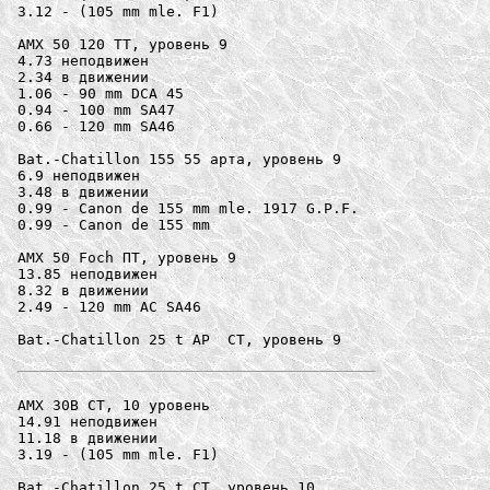
3.12 - (105 mm mle. F1)

AMX 50 120 ТТ, уровень 9

4.73 неподвижен

2.34 в движении

1.06 - 90 mm DCA 45

0.94 - 100 mm SA47

0.66 - 120 mm SA46

Bat.-Chatillon 155 55 арта, уровень 9

6.9 неподвижен

3.48 в движении

0.99 - Canon de 155 mm mle. 1917 G.P.F.

0.99 - Canon de 155 mm

AMX 50 Foch ПТ, уровень 9

13.85 неподвижен

8.32 в движении

2.49 - 120 mm AC SA46

Bat.-Chatillon 25 t AP  СТ, уровень 9

AMX 30B СТ, 10 уровень

14.91 неподвижен

11.18 в движении

3.19 - (105 mm mle. F1) 

Bat.-Chatillon 25 t СТ, уровень 10
