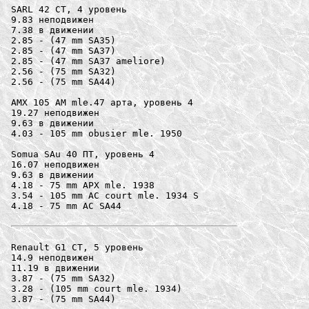
SARL 42 СТ, 4 уровень

9.83 неподвижен

7.38 в движении

2.85 - (47 mm SA35)

2.85 - (47 mm SA37)

2.85 - (47 mm SA37 ameliore)

2.56 - (75 mm SA32)

2.56 - (75 mm SA44)

AMX 105 AM mle.47 арта, уровень 4

19.27 неподвижен

9.63 в движении

4.03 - 105 mm obusier mle. 1950

Somua SAu 40 ПТ, уровень 4

16.07 неподвижен

9.63 в движении

4.18 - 75 mm APX mle. 1938

3.54 - 105 mm AC court mle. 1934 S

4.18 - 75 mm AC SA44

Renault G1 СТ, 5 уровень

14.9 неподвижен

11.19 в движении

3.87 - (75 mm SA32)

3.28 - (105 mm court mle. 1934)

3.87 - (75 mm SA44)
