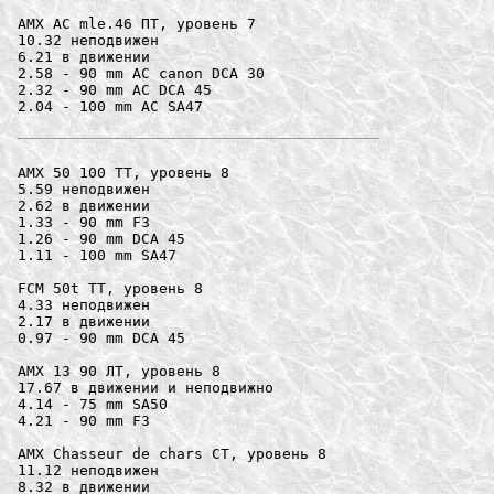
AMX AC mle.46 ПТ, уровень 7

10.32 неподвижен

6.21 в движении

2.58 - 90 mm AC canon DCA 30

2.32 - 90 mm AC DCA 45

2.04 - 100 mm AC SA47

AMX 50 100 ТТ, уровень 8

5.59 неподвижен

2.62 в движении

1.33 - 90 mm F3

1.26 - 90 mm DCA 45

1.11 - 100 mm SA47

FCM 50t ТТ, уровень 8

4.33 неподвижен

2.17 в движении

0.97 - 90 mm DCA 45

AMX 13 90 ЛТ, уровень 8

17.67 в движении и неподвижно

4.14 - 75 mm SA50

4.21 - 90 mm F3

AMX Chasseur de chars СТ, уровень 8

11.12 неподвижен

8.32 в движении
