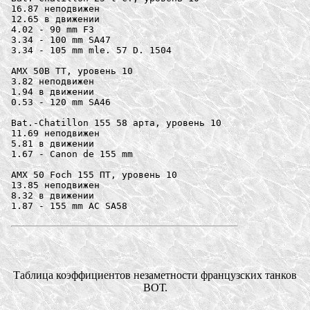
16.87 неподвижен

12.65 в движении

4.02 - 90 mm F3

3.34 - 100 mm SA47

3.34 - 105 mm mle. 57 D. 1504

AMX 50B ТТ, уровень 10

3.82 неподвижен

1.94 в движении

0.53 - 120 mm SA46

Bat.-Chatillon 155 58 арта, уровень 10

11.69 неподвижен

5.81 в движении

1.67 - Canon de 155 mm

AMX 50 Foch 155 ПТ, уровень 10

13.85 неподвижен

8.32 в движении

1.87 - 155 mm AC SA58 

Таблица коэффициентов незаметности французских танков
ВОТ.