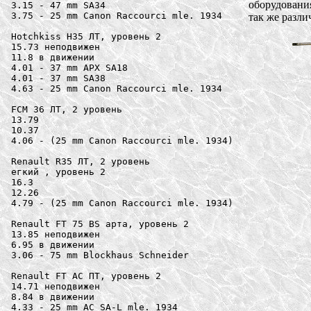
оборудовани
3.15 - 47 mm SA34

3.75 - 25 mm Canon Raccourci mle. 1934

так же разли
Hotchkiss H35 ЛТ, уровень 2

15.73 неподвижен

11.8 в движении

4.01 - 37 mm APX SA18

4.01 - 37 mm SA38

4.63 - 25 mm Canon Raccourci mle. 1934

FCM 36 ЛТ, 2 уровень

13.79

10.37

4.06 - (25 mm Canon Raccourci mle. 1934) 

Renault R35 ЛТ, 2 уровень

егкий , уровень 2

16.3

12.26

4.79 - (25 mm Canon Raccourci mle. 1934) 

Renault FT 75 BS арта, уровень 2

13.85 неподвижен

6.95 в движении

3.06 - 75 mm Blockhaus Schneider

Renault FT AC ПТ, уровень 2

14.71 неподвижен

8.84 в движении

4.33 - 25 mm AC SA-L mle. 1934
