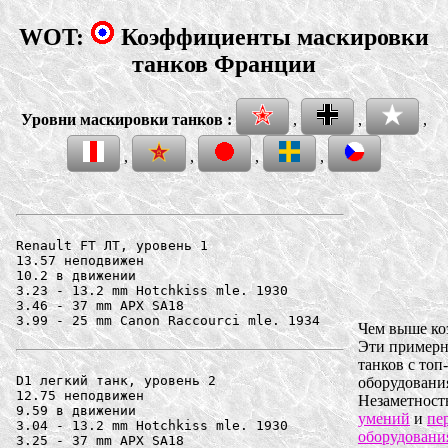
WOT:
Коэффициенты маскировки
танков Франции
Уровни маскировки танков :
,
,
,
,
,
,
,
Renault FT ЛТ, уровень 1

13.57 неподвижен

10.2 в движении

3.23 - 13.2 mm Hotchkiss mle. 1930

3.46 - 37 mm APX SA18

3.99 - 25 mm Canon Raccourci mle. 1934

Чем выше ко
Эти примерн
танков с топ
D1 легкий танк, уровень 2

оборудовани
12.75 неподвижен

Незаметность
9.59 в движении

умений
и
пе
3.04 - 13.2 mm Hotchkiss mle. 1930

оборудовани
3.25 - 37 mm APX SA18
