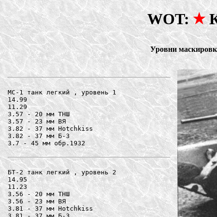
WOT:
К
Уровни маскировки
МС-1 танк легкий , уровень 1

14.99

11.29

3.57 - 20 мм ТНШ

3.57 - 23 мм ВЯ

3.82 - 37 мм Hotchkiss

3.82 - 37 мм Б-3

3.7 - 45 мм обр.1932

БТ-2 танк легкий , уровень 2

14.95

11.23

3.56 - 20 мм ТНШ

3.56 - 23 мм ВЯ

3.81 - 37 мм Hotchkiss

3.81 - 37 мм Б-3
