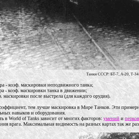
Танки СССР: БТ-7, А-20, Т-34
ра - коэф. маскировки неподвижного танка;
а - коэф. маскировки танка в движении;
ф. маскировки после выстрела (для каждого орудия).
оэффициент, тем лучше маскировка в Мире Танков. Эти примерны
ьных навыков и оборудования.
ь в World of Tanks зависит от многих факторов:
умений
и
перко
ния врага. Максимальная видимость на разных картах так же раз