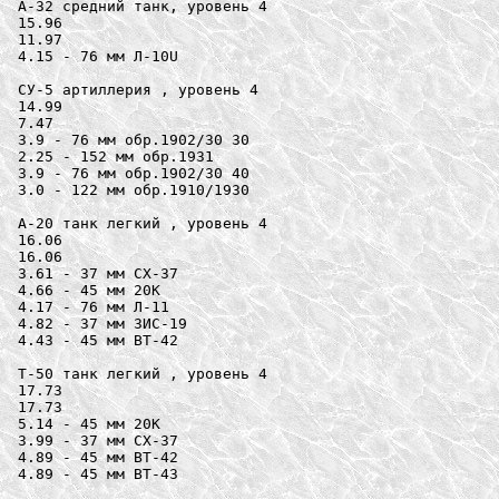
A-32 средний танк, уровень 4

15.96

11.97

4.15 - 76 мм Л-10U

СУ-5 артиллерия , уровень 4

14.99

7.47

3.9 - 76 мм обр.1902/30 30

2.25 - 152 мм обр.1931

3.9 - 76 мм обр.1902/30 40

3.0 - 122 мм обр.1910/1930

A-20 танк легкий , уровень 4

16.06

16.06

3.61 - 37 мм СХ-37

4.66 - 45 мм 20K

4.17 - 76 мм Л-11

4.82 - 37 мм ЗИС-19

4.43 - 45 мм ВТ-42

Т-50 танк легкий , уровень 4

17.73

17.73

5.14 - 45 мм 20K

3.99 - 37 мм СХ-37

4.89 - 45 мм ВТ-42

4.89 - 45 мм ВТ-43
