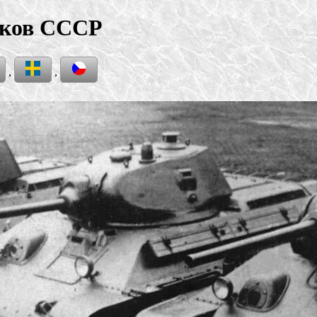
нков СССР
,
,