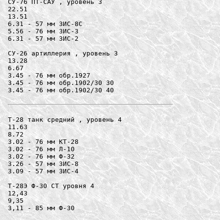
СУ-76 ПТ-САУ , уровень 3

22.51

13.51

6.31 - 57 мм ЗИС-8С

5.56 - 76 мм ЗИС-3

6.31 - 57 мм ЗИС-2

СУ-26 артиллерия , уровень 3

13.28

6.67

3.45 - 76 мм обр.1927

3.45 - 76 мм обр.1902/30 30

3.45 - 76 мм обр.1902/30 40

Т-28 танк средний , уровень 4

11.63

8.72

3.02 - 76 мм KТ-28

3.02 - 76 мм Л-10

3.02 - 76 мм Ф-32

3.26 - 57 мм ЗИС-8

3.09 - 57 мм ЗИС-4

Т-28Э Ф-30 СТ уровня 4

12,43

9,35

3,11 - 85 мм Ф-30
