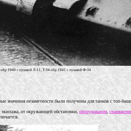
 обр.1940 с пушкой Л-11, T-34 обр.1941 с пушкой Ф-34
е значения незаметности были получены для танков с топ-башн
в
экипажа, от окружающей обстановки,
оборудования
,
снаряжени
личается.