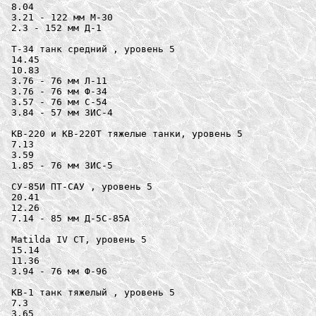
8.04

3.21 - 122 мм M-30

2.3 - 152 мм Д-1

Т-34 танк средний , уровень 5

14.45

10.83

3.76 - 76 мм Л-11

3.76 - 76 мм Ф-34

3.57 - 76 мм С-54

3.84 - 57 мм ЗИС-4

КВ-220 и КВ-220Т тяжелые танки, уровень 5

7.13

3.59

1.85 - 76 мм ЗИС-5

СУ-85И ПТ-САУ , уровень 5

20.41

12.26

7.14 - 85 мм Д-5С-85A

Matilda IV СТ, уровень 5

15.14

11.36

3.94 - 76 мм Ф-96

КВ-1 танк тяжелый , уровень 5

7.3

3.65
