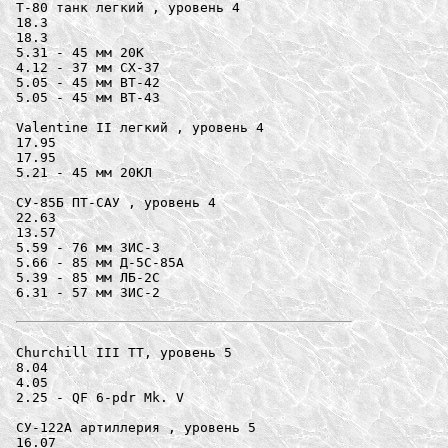
Т-80 танк легкий , уровень 4

18.3

18.3

5.31 - 45 мм 20K

4.12 - 37 мм СХ-37

5.05 - 45 мм ВТ-42

5.05 - 45 мм ВТ-43

Valentine II легкий , уровень 4

17.95

17.95

5.21 - 45 мм 20КЛ

СУ-85Б ПТ-САУ , уровень 4

22.63

13.57

5.59 - 76 мм ЗИС-3

5.66 - 85 мм Д-5С-85A

5.39 - 85 мм ЛБ-2С

6.31 - 57 мм ЗИС-2

Churchill III ТТ, уровень 5

8.04

4.05

2.25 - QF 6-pdr Mk. V

СУ-122A артиллерия , уровень 5

16.07
