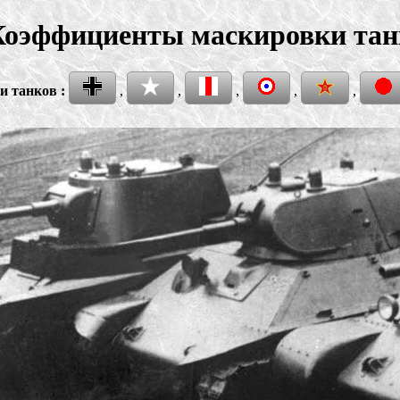
оэффициенты маскировки та
 танков :
,
,
,
,
,