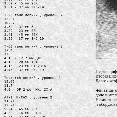
3.69 - 45 мм 20K

3.81 - 37 мм ЗИС-19

Т-26 танк легкий , уровень 2

13.81

10.37

3.52 - 37 мм Б-3

3.29 - 23 мм ВЯ

3.41 - 45 мм 20K

3.52 - 37 мм ЗИС-19

Т-60 танк легкий , уровень 2

17.45

13.05

4.15 - 12,7 мм ДШК

4.15 - 20 мм ТНШ

4.15 - 23 мм ПТ-23ТБ

4.45 - 37 мм ЗИС-19

Первая циф
Вторая цифр
Tetrarch легкий , уровень 2

Далее - коэ
15.67

11.74

4.0 - QF 2-pdr Mk. IX-A

Чем выше к
дополнител
AТ-1 ПТ-САУ , уровень 2

Незаметност
21.21

и оборудова
12.71

5.24 - 45 мм 20KС

4.69 - 76 мм Л-10С

5.41 - 37 мм ЗИС-19С
