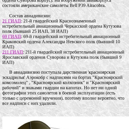
ордена Суворова корпус). На вооружении авиакорпуса
состояли американские самолеты Bell P39 Airacobra.
Состав авиадивизии:
21 ГИАП
: 21-й гвардейский Краснознаменный
истребительный авиационный Черкасский ордена Кутузова
полк (бывший 25 ИАП, 38 ИАП)
69 ГИАП
: 69-й гвардейский истребительный авиационный
Краковский ордена Александра Невского полк (бывший 10
ИАП)
211 ГИАП
: 211-й гвардейский истребительный авиационный
Ярославский орденов Суворова и Кутузова полк (бывший 9
ИАП)
В авиадивизию поступала дарственная 'красноярская
эскадрилья' Аэрокобр с надписями на бортах "Красноярский
комсомолец" , "Красноярский колхозник" и "Красноярский
рабочий" и знаками гвардии на капотах. Но нет ни одной
фотографии этих самолетов в боевой эксплуатации (есть
только с церемоний вручения), поэтому вполне вероятно, что
все надписи с них удалили.