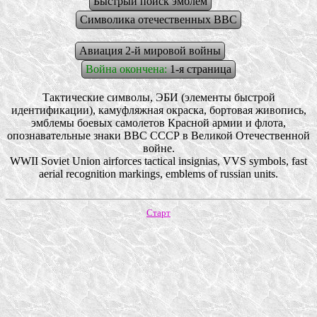
Быстрый поиск эмблем
Символика отечественных ВВС
Авиация 2-й мировой войны
Война окончена:
1-я страница
Тактические символы, ЭБИ (элементы быстрой
идентификации), камуфляжная окраска, бортовая живопись,
эмблемы боевых самолетов Красной армии и флота,
опознавательные знаки ВВС СССР в Великой Отечественной
войне.
WWII Soviet Union airforces tactical insignias, VVS symbols, fast
aerial recognition markings, emblems of russian units.
Старт