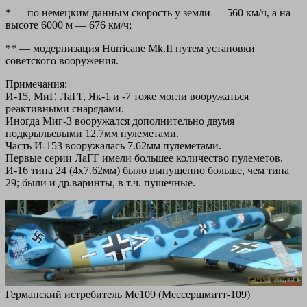
* — по немецким данным скорость у земли — 560 км/ч, а на
высоте 6000 м — 676 км/ч;
** — модернизация Нurricane Mk.II путем установки
советского вооружения.
Примечания:
И-15, MиГ, ЛаГГ, Як-1 и -7 тоже могли вооружаться
реактивными снарядами.
Иногда Миг-3 вооружался дополнительно двумя
подкрыльевыми 12.7мм пулеметами.
Часть И-153 вооружалась 7.62мм пулеметами.
Первые серии ЛаГГ имели большее количество пулеметов.
И-16 типа 24 (4x7.62мм) было выпущенно больше, чем типа
29; были и др.варинты, в т.ч. пушечные.
Германский истребитель Me109 (Мессершмитт-109)