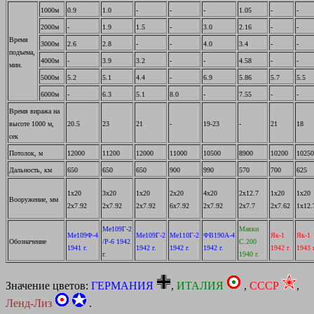
1000м
0.9
1.0
-
-
-
1.05
-
-
2000м
-
1.9
1.5
-
3.0
2.16
-
-
Время
3000м
2.6
2.8
-
-
4.0
3.4
-
-
подъема,
4000м
-
3.9
3.2
-
-
4.58
-
-
мин.
5000м
5.2
5.1
4.4
-
6.9
5.86
5.7
5.5
6000м
-
6.3
5.1
8.0
-
7.55
-
-
Время виража на
высоте 1000 м,
20.5
23
21
-
19-23
-
21
18
сек
Потолок, м
12000
11200
12000
11000
10500
8900
10200
10250
Дальность, км
650
650
650
900
990
570
700
625
1х20
3х20
1х20
2х20
4х20
2х12.7
1х20
1х20
Вооружение, мм
2х7.92
2х7.92
2х7.92
6х7.92
2х7.92
2х7.7
2х7.62
1х12.
Me109Г-2
Макки
Me109Ф-4
Me109Г-2
Me110Г-2
ФB190А-4
Як-1
Як-1
Обозначение
/P-6 1942
С.200
1941 г.
1942 г.
1942 г.
1942 г.
1942 г.
1943 г
г.
1940 г.
Значение цветов:
ГЕРМАНИЯ
,
ИТАЛИЯ
,
СССР
,
Ленд-Лиз
.