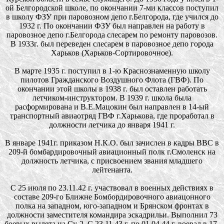
ой Белгородской школе, по окончании 7-ми классов поступил
в школу ФЗУ при паровозном депо г.Белгорода, где учился до
1932 г. По окончании ФЗУ был направлен на работу в
паровозное депо г.Белгорода слесарем по ремонту паровозов.
В 1933г. был переведен слесарем в паровозное депо города
Харьков (Харьков-Сортировочное).
В марте 1935 г. поступил в 1-ю Краснознаменную школу
пилотов Гражданского Воздушного Флота (ГВФ). По
окончании этой школы в 1938 г. был оставлен работать
летчиком-инструктором. В 1939 г. школа была
расформирована и В.Е.Мацокин был направлен в 14-ый
транспортный авиаотряд ГВФ г.Харькова, где проработал в
должности летчика до января 1941 г.
В январе 1941г. приказом Н.К.О. был зачислен в кадры ВВС в
209-й бомбардировочный авиационный полк г.Смоленск на
должность летчика, с присвоением звания младшего
лейтенанта.
С 25 июля по 23.11.42 г. участвовал в военных действиях в
составе 209-го Ближне Бомбордировочного авиацонного
полка на западном, юго-западном и Брянском фронтах в
должности заместителя командира эскадрильи. Выполнил 73
боевых вылета на Су-2. С 23.11.43 г. по 01.04.44 г. воевал в 17-