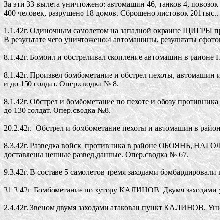
За эти 33 вылета уничтожено: автомашин 46, танков 4, повозок
400 человек, разрушено 18 домов. Сброшено листовок 201тыс.. 
1.1.42г. Одиночным самолетом на западной окраине ЩИГРЫ прои
В результате чего уничтожено:4 автомашины, результаты сфото
8.1.42г. Бомбил и обстреливал скопление автомашин в район
8.1.42г. Произвел бомбометание и обстрел пехоты, автомашин
и до 150 солдат. Опер.сводка № 8.

8.1.42г. Обстрел и бомбометание по пехоте и обозу противн
до 130 солдат. Опер.сводка №8.

20.2.42г.  Обстрел и бомбометание пехоты и автомашин в райо
8.3.42г. Разведка войск  противника в районе ОБОЯНЬ, НА
доставлены ценные развед.данные. Опер.сводка № 67.

9.3.42г. В составе 5 самолетов тремя заходами бомбардировал
31.3.42г. Бомбометание по хутору КАЛИНОВ. Двумя заходами ун
2.4.42г. Звеном двумя заходами атакован пункт КАЛИНОВ. Унич