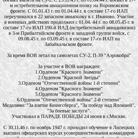
м истребительном авиационном полку на Воронежском
фронте. С 01.01.43 г. по 01.04.44 г. в составе 17-го ИАП
переучивался в 22 запасном авиаполку в г. Иваново. Участие
в военных действиях продолжил с 01.04. 44 г. по 08.05.45 г. в
составе 17-го ИАП 190-й ИАД (истребительной авиадивизии)
в 3-м Прибалтийском фронте и западной группе войск, с
09.08.45 г. по 03.09.45 г. в составе 17-го ИАП на
Забайкальском фронте.
За время ВОВ летал на самолетах СУ-2, П-39 "Аэрокобра"
За участие в ВОВ награжден:
1.Орденом "Красного Знамени"
2.Орденом "Красной Звезды"
3.Орденом "Отечественной войны 1-й степени"
4.Орденом "Красного Знамени"
5.Орденом "Красного Знамени"
6.Орденом "Отечественной войны" 2-й степени"
Медалями: "За взятие Кенигсберга", "За победу над Японией",
"За боевые заслуги".
Участвовал в ПАРАДЕ ПОБЕДЫ 24 июня в г.Москве.
С 30.11.46 г. по ноябрь 1947 г. проходил обучение в Липецких
высших офицерских курсах усовершенствования командиров