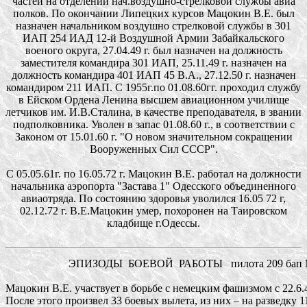
частей на отделении нач.воздушно-стрелковой службы авиа
полков. По окончании Липецких курсов Мацокин В.Е. был
назначен начальником воздушно стрелковой службы в 301
ИАП 254 ИАД 12-й Воздушной Армии Забайкальского
военого округа, 27.04.49 г. был назначен на должность
заместителя командира 301 ИАП, 25.11.49 г. назначен на
должность командира 401 ИАП 45 В.А., 27.12.50 г. назначен
командиром 211 ИАП. С 1955г.по 01.08.60гг. проходил службу
в Ейском Ордена Ленина высшем авиационном училище
летчиков им. И.В.Сталина, в качестве преподавателя, в звании
подполковника. Уволен в запас 01.08.60 г., в соответствии с
Законом от 15.01.60 г. "О новом значительном сокращении
Вооруженных Сил СССР".
С 05.05.61г. по 16.05.72 г. Мацокин В.Е. работал на должности
начальника аэропорта "Застава 1" Одесского объединенного
авиаотряда. По состоянию здоровья уволился 16.05 72 г,
02.12.72 г. В.Е.Мацокин умер, похоронен на Таировском
кладбище г.Одессы.
                       ЭПИЗОДЫ  БОЕВОЙ  РАБОТЫ   пилота 209 бап
Мацокин В.Е. участвует в борьбе с немецким фашизмом с 22.6.4
После этого произвел 33 боевых вылета, из них – на разведку 