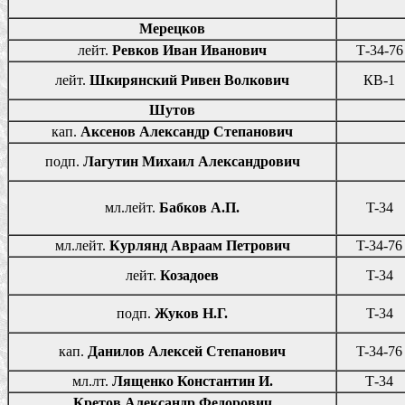
Мерецков
лейт.
Ревков Иван Иванович
Т-34-76
лейт.
Шкирянский Ривен Волкович
КВ-1
Шутов
кап.
Аксенов Александр Степанович
подп.
Лагутин Михаил Александрович
мл.лейт.
Бабков А.П.
T-34
мл.лейт.
Курлянд Авраам Петрович
T-34-76
лейт.
Козадоев
T-34
подп.
Жуков Н.Г.
T-34
кап.
Данилов Алексей Степанович
T-34-76
мл.лт.
Лященко Константин И.
Т-34
Кретов Александр Федорович