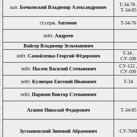
Т-34-76 
кап.
Бочковский Владимир Александрович
Т-34-85
ст.серж.
Антонов
T-34-76
лейт.
Андреев
Вайсер Владимир Зельманович
T-34 ,
лейт.
Самойленко Георгий Фёдорович
СУ-100
СУ-122 
лейт.
Пылев Василий Степанович
СУ-100
лейт.
Кузнецов Евгений Иванович
Т-34
лейт.
Паршин Виктор Степанович
Агапов Николай Федорович
Т-34-85
Зусмановский Зиновий Абрамович
СУ-76М