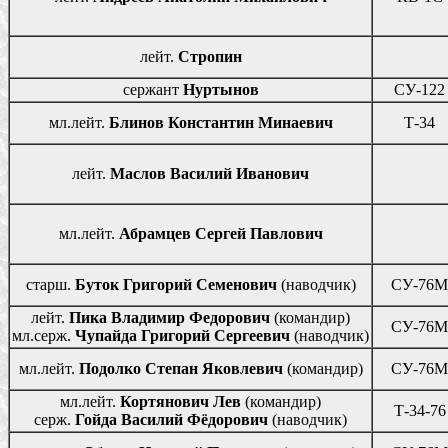
лейт.
Стропин
сержант
Нуртынов
СУ-122
мл.лейт.
Блинов Константин Минаевич
Т-34
лейт.
Маслов Василий Иванович
мл.лейт.
Абрамцев Сергей Павлович
старш.
Буток Григорий Семенович
(наводчик)
СУ-76М
лейт.
Пика Владимир Федорович
(командир)
СУ-76М
мл.серж.
Чупайда Григорий Сергеевич
(наводчик)
мл.лейт.
Подолко Степан Яковлевич
(командир)
СУ-76М
мл.лейт.
Кортянович Лев
(командир)
Т-34-76
серж.
Гойда Василий Фёдорович
(наводчик)