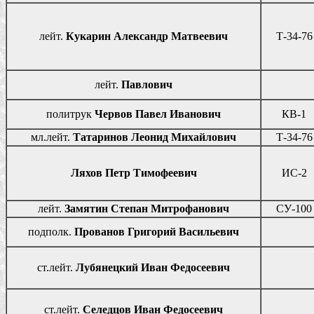
лейт.
Кукарин Александр Матвеевич
Т-34-76
лейт.
Павлович
политрук
Червов Павел Иванович
КВ-1
мл.лейт.
Татаринов Леонид Михайлович
Т-34-76
Ляхов Петр Тимофеевич
ИС-2
лейт.
Замятин Степан Митрофанович
СУ-100
подполк.
Прованов Григорий Васильевич
ст.лейт.
Лубянецкий Иван Федосеевич
ст.лейт.
Селедцов Иван Федосеевич