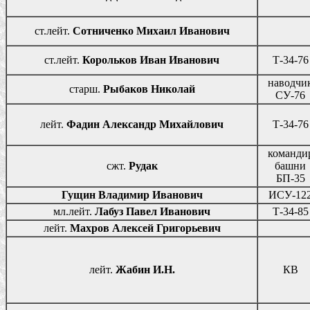
ст.лейт.
Сотниченко Михаил Иванович
ст.лейт.
Корольков Иван Иванович
Т-34-76
наводчи
старш.
Рыбаков Николай
СУ-76
лейт.
Фадин Александр Михайлович
Т-34-76
команди
сжт.
Рудак
башни
БП-35
Гущин Владимир Иванович
ИСУ-12
мл.лейт.
Лабуз Павел Иванович
Т-34-85
лейт.
Махров Алексей Григорьевич
лейт.
Жабин И.Н.
КВ