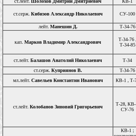
ст.лейт.
Шолохов Дмитрий Дмитриевич
КВ-1
ст.серж.
Кибизов Александр Николаевич
СУ-100
лейт.
Манешин Д.
Т-34-76
Т-34-76 
кап.
Марков Владимир Александрович
Т-34-85
ст.лейт.
Балашов Анатолий Николаевич
Т-34
ст.серж.
Куприянов В.
T-34-76
мл.лейт.
Савельев Константин Иванович
КВ-1 , Т-
Т-28, КВ-
ст.лейт.
Колобанов Зиновий Григорьевич
СУ-76
КВ-1 ;
неизвестн