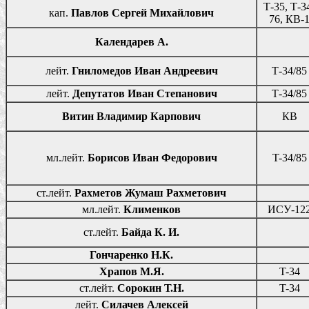
Т-35, Т-3
кап.
Павлов Сергей Михайлович
76, КВ-
Календарев А.
лейт.
Гниломедов Иван Андреевич
Т-34/85
лейт.
Депутатов Иван Степанович
Т-34/85
Витин Владимир Карпович
КВ
мл.лейт.
Борисов Иван Федорович
T-34/85
ст.лейт.
Рахметов Жумаш Рахметович
мл.лейт.
Клименков
ИСУ-12
ст.лейт.
Байда К. И.
Гончаренко Н.К.
Храпов М.Я.
T-34
ст.лейт.
Сорокин Т.Н.
T-34
лейт.
Силачев Алексей