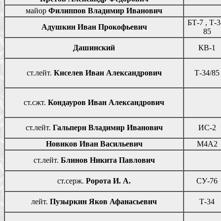
майор
Филиппов Владимир Иванович
БТ-7 , Т-3
Адушкин Иван Прокофьевич
85
Дашинский
КВ-1
ст.лейт.
Киселев Иван Александрович
Т-34/85
ст.сжт.
Кондауров Иван Александрович
ст.лейт.
Гальперн Владимир Иванович
ИС-2
Новиков Иван Васильевич
М4А2
ст.лейт.
Блинов Никита Павлович
ст.серж.
Ророта И. А.
СУ-76
лейт.
Пузыркин Яков Афанасьевич
Т-34