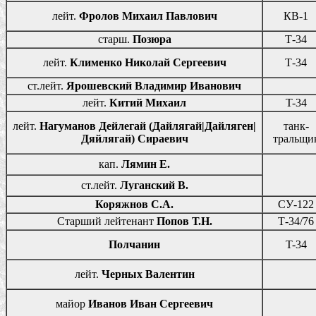
лейт.
Фролов Михаил Павлович
КВ-1
старш.
Позюра
Т-34
лейт.
Клименко Николай Сергеевич
Т-34
ст.лейт.
Ярошевский Владимир Иванович
лейт.
Китий Михаил
T-34
лейт.
Нагуманов Дейлегай (Дайлягай|Дайляген|
танк-
Дяйлягай) Сираевич
тральщи
кап.
Лямин Е.
ст.лейт.
Луганский В.
Коряжнов С.А.
СУ-122
Старший лейтенант
Попов Т.Н.
Т-34/76
Полчанин
T-34
лейт.
Черных Валентин
майор
Иванов Иван Сергеевич