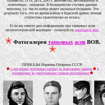
пулеметах, ПТР, ДОТ, ДЗОТ, минометах, автомашинах и
пехотинцах - опущены. В большинстве случаев данные
неполны, т.е. чиcло побед может оказаться большим. Это
результат того, что во время войны в Красной армии личная
статистика практически не велась.
Если вы имеете доп.информацию про танковых асов
антигитлеровской коалиции - пожалуйста,
напишите мне
.
Фотогалереи
танковых
асов
ВОВ.
ПРИКАЗЫ Наркома Обороны СССР:
о введении денежных наград за эвакуацию танков
о
поощрении за уничтожение танков противника