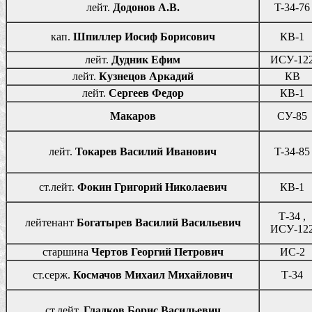
лейт.
Додонов А.В.
T-34-76
кап.
Шпиллер Иосиф Борисович
КВ-1
лейт.
Дудник Ефим
ИСУ-12
лейт.
Кузнецов Аркадий
КВ
лейт.
Сергеев Федор
КВ-1
Макаров
СУ-85
лейт.
Токарев Василий Иванович
T-34-85
ст.лейт.
Фокин Григорий Николаевич
КВ-1
Т-34 ,
лейтенант
Богатырев Василий Васильевич
ИСУ-12
старшина
Чертов Георгий Петрович
ИС-2
ст.серж.
Космачов Михаил Михайлович
Т-34
ст.лейт.
Гладков Борис Васильевич