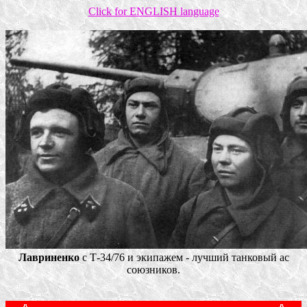
Click for ENGLISH language
Лавриненко
с Т-34/76 и экипажем - лучший танковый ас
союзников.