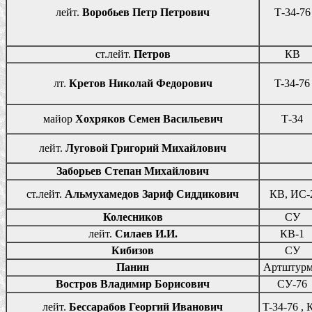
лейт.
Воробьев Петр Петрович
Т-34-76
ст.лейт.
Петров
КВ
лт.
Кретов Николай Федорович
T-34-76
майор
Хохряков Семен Васильевич
Т-34
лейт.
Луговой Григорий Михайлович
Заборьев Степан Михайлович
ст.лейт.
Альмухамедов Зариф Сиддикович
КВ, ИС-
Колесников
СУ
лейт.
Силаев И.И.
КВ-1
Кибизов
СУ
Панин
Артштурм
Востров Владимир Борисович
СУ-76
лейт.
Бессарабов Георгий Иванович
T-34-76 , 