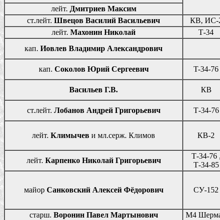
лейт.
Дмитриев Максим
ст.лейт.
Швецов Василий Васильевич
КВ, ИС-
лейт.
Махонин Николай
Т-34
кап.
Иовлев Владимир Александрович
кап.
Соколов Юрий Сергеевич
T-34-76
Васильев Г.В.
КВ
ст.лейт.
Лобанов Андрей Григорьевич
Т-34-76
лейт.
Климычев
и мл.серж. Климов
КВ-2
Т-34-76 
лейт.
Карпенко Николай Григорьевич
Т-34-85
майор
Санковский Алексей Фёдорович
СУ-152
старш.
Воронин Павел Мартынович
М4 Шерм