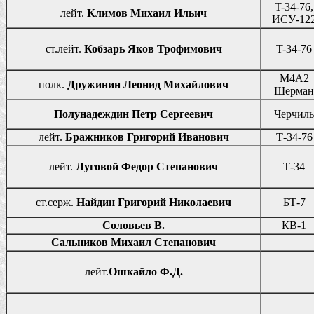
T-34-76,
лейт.
Климов Михаил Ильич
ИСУ-12
ст.лейт.
Кобзарь Яков Трофимович
T-34-76
М4А2
полк.
Дружинин Леонид Михайлович
Шерман
Полунадеждин Петр Сергеевич
Черчиль
лейт.
Бражников Григорий Иванович
Т-34-76
лейт.
Луговой Федор Степанович
Т-34
ст.серж.
Найдин Григорий Николаевич
БТ-7
Соловьев В.
КВ-1
Сальников Михаил Степанович
лейт.
Ошкайло Ф.Д.