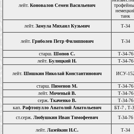
лейт.
Коновалов Семен Васильевич
трофейн
немецки
танк
лейт.
Замула Михаил Кузьмич
Т-34
лейт.
Гриболев Петр Филиппович
T-34
старш.
Шопов С.
Т-34-76
лейт.
Булицкий Н.
Т-34-76
лейт.
Шишкин Николай Константинович
ИСУ-15
старш.
Пименов М.
Т-34-76
лейт.
Моченый В.
Т-34-76
серж.
Ткаченко В.
Т-34-76
кап.
Рафтопулло Анатолий Анатольевич
БТ-7 , Т-
ст.серж.
Любушкин Иван Тимофеевич
T-34-76
лейт.
Лазейкин Н.С.
Т-34