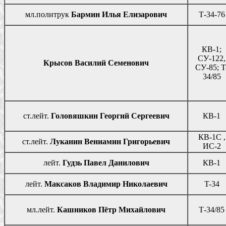
мл.политрук
Бармин Илья Елизарович
Т-34-76
КВ-1;
СУ-122,
Крысов Василий Семенович
СУ-85; T
34/85
ст.лейт.
Головяшкин Георгий Сергеевич
КВ-1
КВ-1С ,
ст.лейт.
Луканин Вениамин Григорьевич
ИС-2
лейт.
Гудзь Павел Данилович
КВ-1
лейт.
Максаков Владимир Николаевич
T-34
мл.лейт.
Кашников Пётр Михайлович
Т-34/85