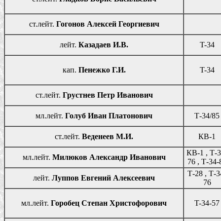
ст.лейт.
Гогонов Алексей Георгиевич
лейт.
Казадаев И.В.
T-34
кап.
Пенежко Г.И.
T-34
ст.лейт.
Грустнев Петр Иванович
мл.лейт.
Голуб Иван Платонович
Т-34/85
ст.лейт.
Веденеев М.И.
КВ-1
КВ-1 , Т-3
мл.лейт.
Милюков Александр Иванович
76 , Т-34-
Т-28 , Т-3
лейт.
Луппов Евгений Алексеевич
76
мл.лейт.
Горобец Степан Христофорович
T-34-57