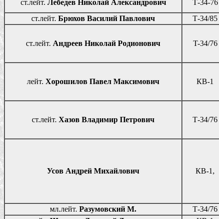
ст.лейт.
Лебедев Николай Александрович
Т-34-76
ст.лейт.
Брюхов Василий Павлович
Т-34/85
ст.лейт.
Андреев Николай Родионович
T-34/76
лейт.
Хорошилов Павел Максимович
КВ-1
ст.лейт.
Хазов Владимир Петрович
Т-34/76
Усов Андрей Михайлович
КВ-1,
мл.лейт.
Разумовский М.
Т-34/76