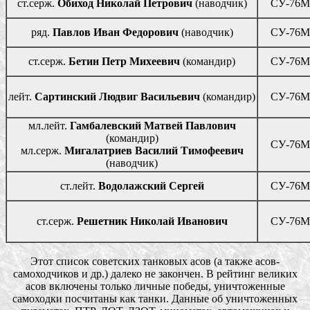
ст.серж.
Обиход Николай Петрович
(наводчик)
СУ-76М
ряд.
Павлов Иван Федорович
(наводчик)
СУ-76М
ст.серж.
Бетин Петр Михеевич
(командир)
СУ-76М
лейт.
Сартинский Людвиг Васильевич
(командир)
СУ-76М
мл.лейт.
Гамбалевский Матвей Павлович
(командир)
СУ-76М
мл.серж.
Мигалатриев Василий Тимофеевич
(наводчик)
ст.лейт.
Водолажский Сергей
СУ-76М
ст.серж.
Решетник Николай Иванович
СУ-76М
Этот список советских танковых асов (а также асов-
самоходчиков и др.) далеко не закончен. В рейтинг великих
асов включены только личные победы, уничтоженные
самоходки посчитаны как танки. Данные об уничтоженных