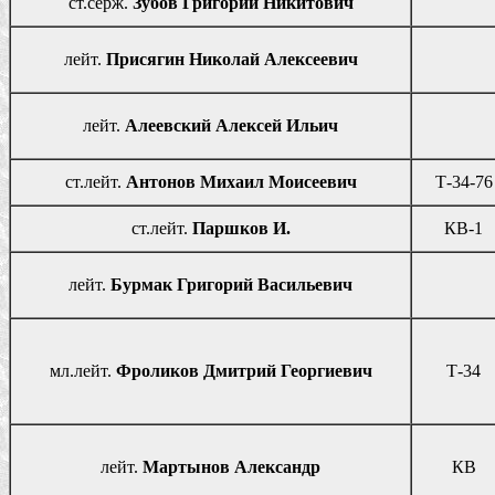
ст.серж.
Зубов Григорий Никитович
лейт.
Присягин Николай Алексеевич
лейт.
Алеевский Алексей Ильич
ст.лейт.
Антонов Михаил Моисеевич
Т-34-76
ст.лейт.
Паршков И.
КВ-1
лейт.
Бурмак Григорий Васильевич
мл.лейт.
Фроликов Дмитрий Георгиевич
Т-34
лейт.
Мартынов Александр
КВ