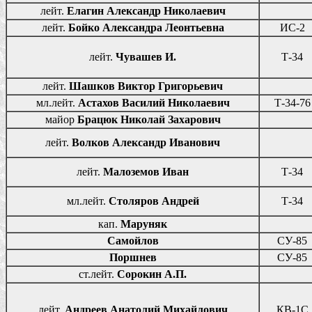
лейт.
Елагин Александр Николаевич
лейт.
Бойко Александра Леонтьевна
ИС-2
лейт.
Чувашев И.
Т-34
лейт.
Шашков Виктор Григорьевич
мл.лейт.
Астахов Василий Николаевич
Т-34-76
майор
Брацюк Николай Захарович
лейт.
Волков Александр Иванович
лейт.
Малоземов Иван
Т-34
мл.лейт.
Столяров Андрей
Т-34
кап.
Маруняк
Самойлов
СУ-85
Поршнев
СУ-85
ст.лейт.
Сорокин А.П.
лейт.
Андреев Анатолий Михайлович
КВ-1С