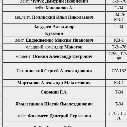
лейт.
Чучук Дмитрий Яковлевич
Т-34-76
лейт.
Коновалов А.
Т-34
Т-34-76 
мл.лейт.
Полянский Илья Николаевич
КВ-1
Загудаев Александр
Т-34
Кузьмин
лейт.
Евдокименко Максим Иванович
КВ-1
младший командир
Макогон
Т-34-76
Т-26 , Т-3
мл.лейт.
Оськин Александр Петрович
85
Стычинский Сергей Александрович
СУ-152
Мартынов Александр Максимович
КВ-1
Сорокин Г.А.
T-34
Ямалетдинов Шагий Ямалетдинович
T-34
Т-70 , Т-3
лейт.
Фоломеев Дмитрий Сергеевич
76