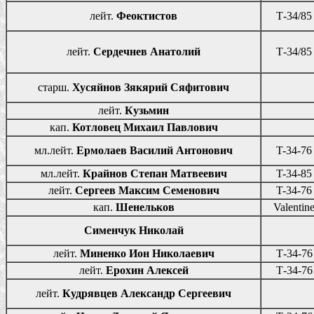
лейт.
Феоктистов
Т-34/85
лейт.
Сердечнев Анатолий
Т-34/85
старш.
Хусяйнов Зякярий Сяфитович
лейт.
Кузьмин
кап.
Котловец Михаил Павлович
мл.лейт.
Ермолаев Василий Антонович
T-34-76
мл.лейт.
Крайнов Степан Матвеевич
T-34-85
лейт.
Сергеев Максим Семенович
T-34-76
кап.
Шенельков
Valentin
Сименчук Николай
лейт.
Миненко Ион Николаевич
Т-34-76
лейт.
Ерохин Алексей
Т-34-76
лейт.
Кудрявцев Александр Сергеевич