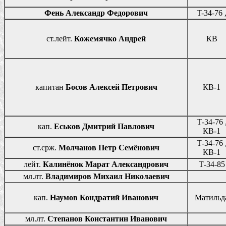
Фень Александр Федорович
T-34-76 
ст.лейт.
Кожемячко Андрей
КВ
капитан
Босов Алексей Петрович
КВ-1
Т-34-76 
кап.
Еськов Дмитрий Павлович
КВ-1
Т-34-76 
ст.срж.
Молчанов Петр Семёнович
КВ-1
лейт.
Калинёнок Марат Александрович
Т-34-85
мл.лт.
Владимиров Михаил Николаевич
кап.
Наумов Кондратий Иванович
Матильд
мл.лт.
Степанов Константин Иванович