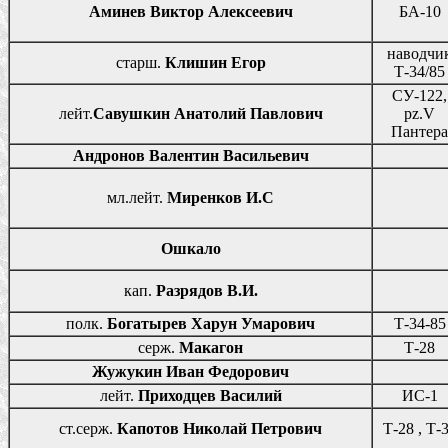
Аминев Виктор Алексеевич
БА-10
наводчи
старш.
Клишин Егор
Т-34/85
СУ-122,
лейт.
Савушкин Анатолий Павлович
pz.V
Пантера
Андронов Валентин Васильевич
мл.лейт.
Миренков И.С
Ошкало
кап.
Разрядов В.И.
полк.
Богатырев Харун Умарович
Т-34-85
серж.
Макагон
Т-28
Жужукин Иван Федорович
лейт.
Приходцев Василий
ИС-1
ст.серж.
Капотов Николай Петрович
Т-28 , Т-