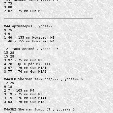
7.75

3.88

2.02 - 75 mm Gun M3

M44 артиллерия , уровень 6

9.75

4.9

1.46 - 155 mm Howitzer M1

1.46 - 155 mm Howitzer M45

T21 танк легкий , уровень 6

15.28

15.28

3.97 - 75 mm Gun M3

4.28 - QF 6-pdr Mk. III

3.97 - 76 mm Gun M1A1

3.77 - 76 mm Gun M1A2

M4A3E8 Sherman танк средний , уровень 6

12.25

9.18

2.7 - 105 mm M4

3.19 - 75 mm Gun M3

3.19 - 76 mm Gun M1A1

3.03 - 76 mm Gun M1A2

M4A3E2 Sherman Jumbo СТ , уровень 6
