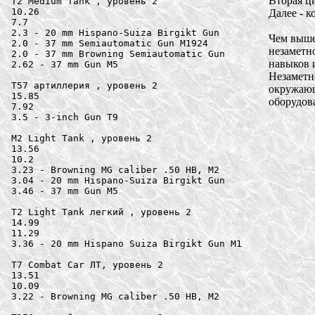
Вторая ц
T2 Medium Tank , уровень 2

10.26

Далее - к
7.7

2.3 - 20 mm Hispano-Suiza Birgikt Gun

Чем выше
2.0 - 37 mm Semiautomatic Gun M1924

незаметн
2.0 - 37 mm Browning Semiautomatic Gun

навыков 
2.62 - 37 mm Gun M5

Незаметно
T57 артиллерия , уровень 2

окружающ
15.85

оборудов
7.92

3.5 - 3-inch Gun T9

M2 Light Tank , уровень 2

13.56

10.2

3.23 - Browning MG caliber .50 HB, M2

3.04 - 20 mm Hispano-Suiza Birgikt Gun

3.46 - 37 mm Gun M5

T2 Light Tank легкий , уровень 2

14.99

11.29

3.36 - 20 mm Hispano Suiza Birgikt Gun M1

T7 Combat Car ЛТ, уровень 2

13.51

10.09

3.22 - Browning MG caliber .50 HB, M2
