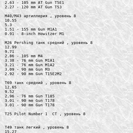
2.63 - 105 mm AT Gun T5E1

2.27 - 120 mm AT Gun T53

M40/M43 артиллерия , уровень 8

10.55

5.3

1.51 - 155 mm Gun M1A1

0.91 - 8-inch Howitzer M1

M26 Pershing танк средний , уровень 8

12.99

9.71

2.86 - 105 mm M4

3.38 - 76 mm Gun M1A1

3.21 - 76 mm Gun M1A2

3.09 - 90 mm Gun M3

2.92 - 90 mm Gun T15E2M2

T69 танк средний , уровень 8

12.65

9.52

2.96 - 76 mm Gun T185

3.01 - 90 mm Gun T178

3.01 - 90 mm Gun T178

T25 Pilot Number 1  СТ , уровень 8

T49 танк легкий , уровень 8

15.27
