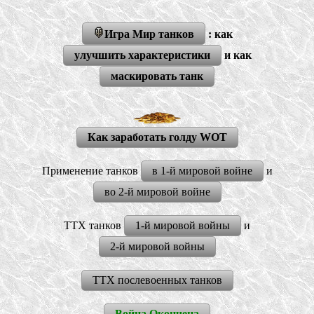
Игра Мир танков
: как
улучшить характеристики
и как
маскировать танк
Как заработать голду WOT
Применение танков
в 1-й мировой войне
и
во 2-й мировой войне
ТТХ танков
1-й мировой войны
и
2-й мировой войны
ТТХ послевоенных танков
Война Окончена