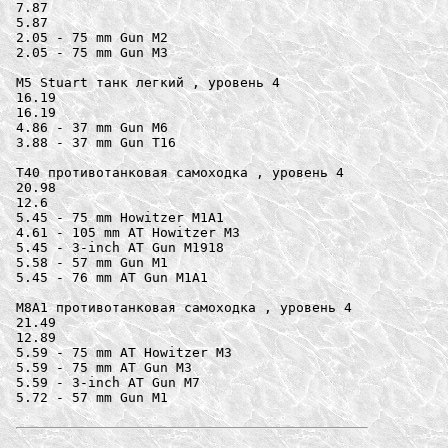
7.87

5.87

2.05 - 75 mm Gun M2

2.05 - 75 mm Gun M3

M5 Stuart танк легкий , уровень 4

16.19

16.19

4.86 - 37 mm Gun M6

3.88 - 37 mm Gun T16

T40 противотанковая самоходка , уровень 4

20.98

12.6

5.45 - 75 mm Howitzer M1A1

4.61 - 105 mm AT Howitzer M3

5.45 - 3-inch AT Gun M1918

5.58 - 57 mm Gun M1

5.45 - 76 mm AT Gun M1A1

M8A1 противотанковая самоходка , уровень 4

21.49

12.89

5.59 - 75 mm AT Howitzer M3

5.59 - 75 mm AT Gun M3

5.59 - 3-inch AT Gun M7

5.72 - 57 mm Gun M1
