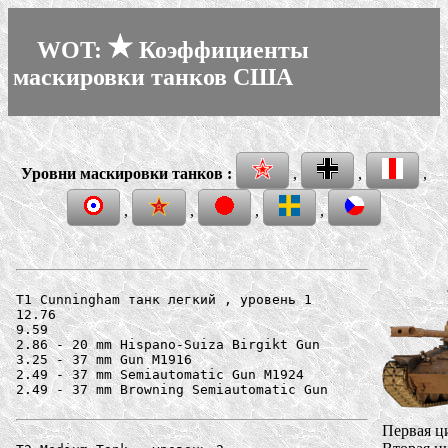
WOT:
Коэффициенты
маскировки танков США
Уровни маскировки танков :
,
,
,
,
,
,
,
T1 Cunningham танк легкий , уровень 1

12.76

9.59

2.86 - 20 mm Hispano-Suiza Birgikt Gun

3.25 - 37 mm Gun M1916

2.49 - 37 mm Semiautomatic Gun M1924

2.49 - 37 mm Browning Semiautomatic Gun

Первая ц