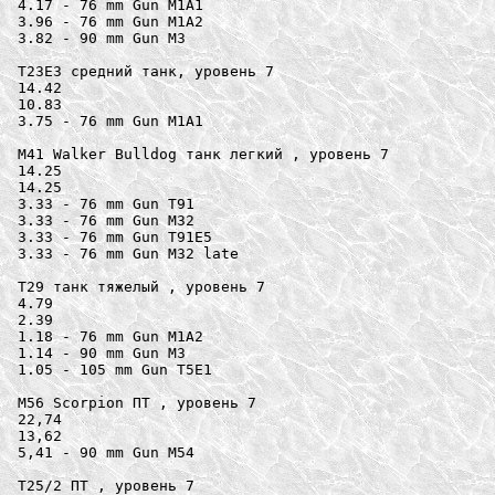
4.17 - 76 mm Gun M1A1

3.96 - 76 mm Gun M1A2

3.82 - 90 mm Gun M3

T23E3 средний танк, уровень 7

14.42

10.83

3.75 - 76 mm Gun M1A1

M41 Walker Bulldog танк легкий , уровень 7

14.25

14.25

3.33 - 76 mm Gun T91

3.33 - 76 mm Gun M32

3.33 - 76 mm Gun T91E5

3.33 - 76 mm Gun M32 late

T29 танк тяжелый , уровень 7

4.79

2.39

1.18 - 76 mm Gun M1A2

1.14 - 90 mm Gun M3

1.05 - 105 mm Gun T5E1

M56 Scorpion ПТ , уровень 7

22,74

13,62

5,41 - 90 mm Gun M54

T25/2 ПТ , уровень 7
