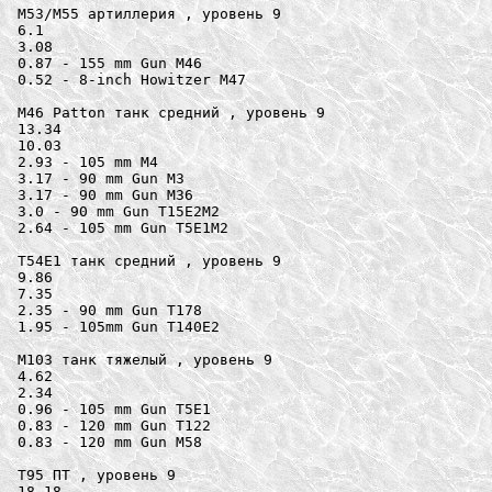
M53/M55 артиллерия , уровень 9

6.1

3.08

0.87 - 155 mm Gun M46

0.52 - 8-inch Howitzer M47

M46 Patton танк средний , уровень 9

13.34

10.03

2.93 - 105 mm M4

3.17 - 90 mm Gun M3

3.17 - 90 mm Gun M36

3.0 - 90 mm Gun T15E2M2

2.64 - 105 mm Gun T5E1M2

T54E1 танк средний , уровень 9

9.86

7.35

2.35 - 90 mm Gun T178

1.95 - 105mm Gun T140E2

M103 танк тяжелый , уровень 9

4.62

2.34

0.96 - 105 mm Gun T5E1

0.83 - 120 mm Gun T122

0.83 - 120 mm Gun M58

T95 ПТ , уровень 9

18.18
