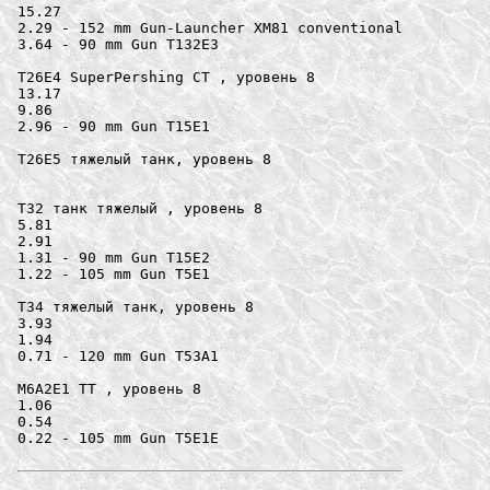
15.27

2.29 - 152 mm Gun-Launcher XM81 conventional

3.64 - 90 mm Gun T132E3

T26E4 SuperPershing СТ , уровень 8

13.17

9.86

2.96 - 90 mm Gun T15E1

T26E5 тяжелый танк, уровень 8

T32 танк тяжелый , уровень 8

5.81

2.91

1.31 - 90 mm Gun T15E2

1.22 - 105 mm Gun T5E1

T34 тяжелый танк, уровень 8

3.93

1.94

0.71 - 120 mm Gun T53A1

M6A2E1 ТТ , уровень 8

1.06

0.54

0.22 - 105 mm Gun T5E1E
