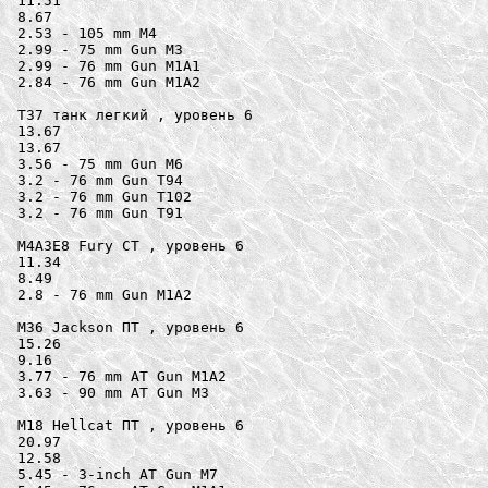
11.51

8.67

2.53 - 105 mm M4

2.99 - 75 mm Gun M3

2.99 - 76 mm Gun M1A1

2.84 - 76 mm Gun M1A2

T37 танк легкий , уровень 6

13.67

13.67

3.56 - 75 mm Gun M6

3.2 - 76 mm Gun T94

3.2 - 76 mm Gun T102

3.2 - 76 mm Gun T91

M4A3E8 Fury СТ , уровень 6

11.34

8.49

2.8 - 76 mm Gun M1A2

M36 Jackson ПТ , уровень 6

15.26

9.16

3.77 - 76 mm AT Gun M1A2

3.63 - 90 mm AT Gun M3

M18 Hellcat ПТ , уровень 6

20.97

12.58

5.45 - 3-inch AT Gun M7
