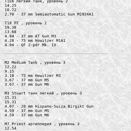
T1E6 легкий танк, уровень 2

14.25

10.72

2.78 - 37 mm Semiautomatic Gun M1924A1

T18 ПТ , уровень 2

19.38

13.68

4.94 - 37 mm AT Gun M3

4.28 - 75 mm Howitzer M1A1

4.94 - QF 2-pdr Mk. IX

M2 Medium Tank , уровень 3

12.22

9.15

3.18 - 75 mm Howitzer M3

3.67 - 37 mm Gun M5

3.67 - 37 mm Gun M6

M3 Stuart танк легкий , уровень 3

15.31

15.31

4.07 - 20 mm Hispano-Suiza Birgikt Gun

4.59 - 37 mm Gun M5

4.59 - 37 mm Gun M6

M7 Priest артиллерия , уровень 3

12.54
