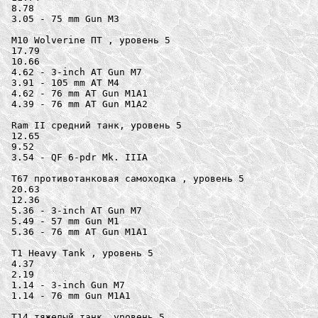
8.78

3.05 - 75 mm Gun M3

M10 Wolverine ПТ , уровень 5

17.79

10.66

4.62 - 3-inch AT Gun M7

3.91 - 105 mm AT M4

4.62 - 76 mm AT Gun M1A1

4.39 - 76 mm AT Gun M1A2

Ram II средний танк, уровень 5

12.65

9.52

3.54 - QF 6-pdr Mk. IIIA

T67 противотанковая самоходка , уровень 5

20.63

12.36

5.36 - 3-inch AT Gun M7

5.49 - 57 mm Gun M1

5.36 - 76 mm AT Gun M1A1

T1 Heavy Tank , уровень 5

4.37

2.19

1.14 - 3-inch Gun M7

1.14 - 76 mm Gun M1A1

T14 тяжелый танк, уровень 5
