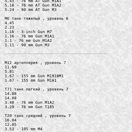
5.45 - 76 mm AT Gun M1A1

5.18 - 76 mm AT Gun M1A2

5.24 - 90 mm AT Gun M3

M6 танк тяжелый , уровень 6

4.45

2.23

1.16 - 3-inch Gun M7

1.16 - 76 mm Gun M1A1

1.1 - 76 mm Gun M1A2

1.11 - 90 mm Gun M3

M12 артиллерия , уровень 7

11.69

5.81

1.67 - 155 mm Gun M1918M1

1.67 - 155 mm Gun M1A1

T71 танк легкий , уровень 7

14.08

14.08

3.48 - 76 mm Gun M1A2

3.29 - 76 mm Gun T185

T20 танк средний , уровень 7

16.04

12.05

3.53 - 105 mm M4
