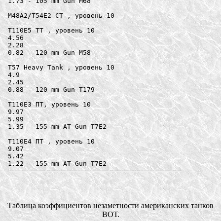
1.73 - 105 mm Gun M68

М48А2/Т54Е2 СТ , уровень 10

T110E5 ТТ , уровень 10

4.56

2.28

0.82 - 120 mm Gun M58

T57 Heavy Tank , уровень 10

4.9

2.45

0.88 - 120 mm Gun T179

T110E3 ПТ, уровень 10

9.97

5.99

1.35 - 155 mm AT Gun T7E2

T110E4 ПТ , уровень 10

9.07

5.42

Таблица коэффициентов незаметности американских танков
ВОТ.