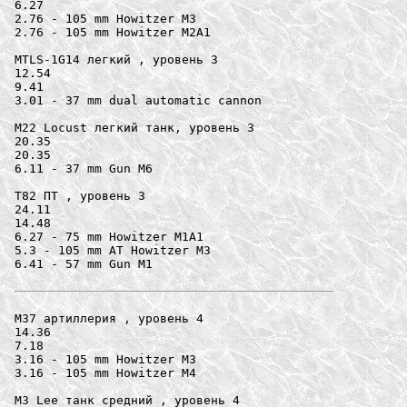
6.27

2.76 - 105 mm Howitzer M3

2.76 - 105 mm Howitzer M2A1

MTLS-1G14 легкий , уровень 3

12.54

9.41

3.01 - 37 mm dual automatic cannon

M22 Locust легкий танк, уровень 3

20.35

20.35

6.11 - 37 mm Gun M6

T82 ПТ , уровень 3

24.11

14.48

6.27 - 75 mm Howitzer M1A1

5.3 - 105 mm AT Howitzer M3

6.41 - 57 mm Gun M1

M37 артиллерия , уровень 4

14.36

7.18

3.16 - 105 mm Howitzer M3

3.16 - 105 mm Howitzer M4

M3 Lee танк средний , уровень 4
