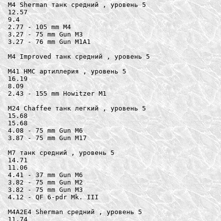
M4 Sherman танк средний , уровень 5

12.57

9.4

2.77 - 105 mm M4

3.27 - 75 mm Gun M3

3.27 - 76 mm Gun M1A1

M4 Improved танк средний , уровень 5

M41 HMC артиллерия , уровень 5

16.19

8.09

2.43 - 155 mm Howitzer M1

M24 Chaffee танк легкий , уровень 5

15.68

15.68

4.08 - 75 mm Gun M6

3.87 - 75 mm Gun M17

M7 танк средний , уровень 5

14.71

11.06

4.41 - 37 mm Gun M6

3.82 - 75 mm Gun M2

3.82 - 75 mm Gun M3

4.12 - QF 6-pdr Mk. III

M4A2E4 Sherman средний , уровень 5

11.74
