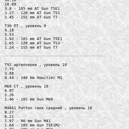
10.89

3.8 - 105 mm AT Gun T5E1

3.27 - 120 mm AT Gun T53

2.45 - 155 mm AT Gun T7

T30 ПТ , уровень 9

9.18

5.53

1.92 - 105 mm AT Gun T5E1

1.65 - 120 mm AT Gun T53

1.24 - 155 mm AT Gun T7

T92 артиллерия , уровень 10

7.75

3.88

0.44 - 240 mm Howitzer M1

M60 СТ , уровень 10

6.97

5.26

1.46 - 105 mm Gun M68

M48A1 Patton танк средний , уровень 10

8.27

6.21

1.97 - 90 mm Gun M41

1.64 - 105 mm Gun T5E1M2
