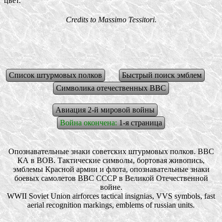
цвет.
Credits to Massimo Tessitori.
Список штурмовых полков
Быстрый поиск эмблем
Символика отечественных ВВС
Авиация 2-й мировой войны
Война окончена:
1-я страница
Опознавательные знаки советских штурмовых полков. ВВС
КА в ВОВ. Тактические символы, бортовая живопись,
эмблемы Красной армии и флота, опознавательные знаки
боевых самолетов ВВС СССР в Великой Отечественной
войне.
WWII Soviet Union airforces tactical insignias, VVS symbols, fast
aerial recognition markings, emblems of russian units.