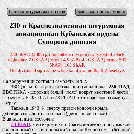
Список штурмовых полков
Быстрый поиск эмблем
230-я Краснознаменная штурмовая
авиационная Кубанская ордена
Суворова дивизия
230 ShAD (230th ground attack division) consisted of attack
regiments: 7 GShAP (former 4 ShAP), 43 GShAP (former 590
ShAP), 103 ShAP.
The divisional sign is the white band around the Il-2 fuselage.
На вооружении состояли самолеты Ил-2.
ЗБО (знаки быстрого опознавания) авиаполков
230 ШАД
ВВС РККА - широкий белый "пояс" вокруг хвостовой части
фюзеляжа. У 103 ШАП и 43 ГШАП этот пояс был разомкнут
сверху.
Также, в 1943-44 сверху правой консоли крыла
дублировался бортовой номер (двузначный белый).
В авиадивизии состояли:
7 ГШАП
: 7-й гвардейский Краснознаменный штурмовой
авиационный Севастопольский ордена Ленина полк (бывший