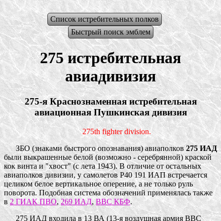
Список истребительных полков
Быстрый поиск эмблем
275 истребительная
авиадивизия
275-я Краснознаменная истребительная
авиационная Пушкинская дивизия
275th fighter division.
ЗБО (знаками быстрого опознавания) авиаполков
275 ИАД
были выкрашенные белой (возможно - серебрянной) краской
кок винта и "хвост" (с лета 1943). В отличие от остальных
авиаполков дивизии, у самолетов P40 191 ИАП встречается
целиком белое вертикальное оперение, а не только руль
поворота. Подобная система обозначений применялась также
в
2 ГИАК ПВО
,
269 ИАД
,
ВВС КБФ
.
275 ИАД входила в 13 ВА (13-я воздушная армия ВВС