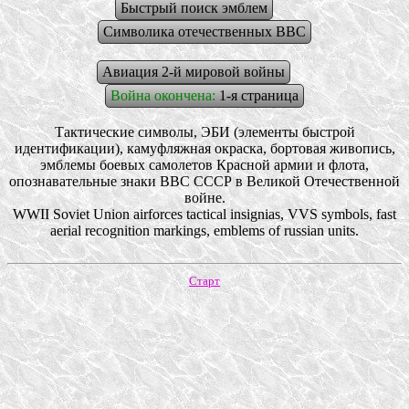
Быстрый поиск эмблем
Символика отечественных ВВС
Авиация 2-й мировой войны
Война окончена:
1-я страница
Тактические символы, ЭБИ (элементы быстрой
идентификации), камуфляжная окраска, бортовая живопись,
эмблемы боевых самолетов Красной армии и флота,
опознавательные знаки ВВС СССР в Великой Отечественной
войне.
WWII Soviet Union airforces tactical insignias, VVS symbols, fast
aerial recognition markings, emblems of russian units.
Старт