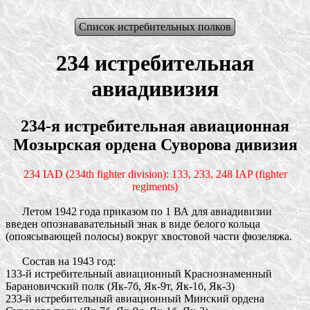
Список истребительных полков
234 истребительная
авиадивизия
234-я истребительная авиационная
Мозырская ордена Суворова дивизия
234 IAD (234th fighter division): 133, 233, 248 IAP (fighter
regiments)
Летом 1942 года приказом по 1 ВА для авиадивизии
введен опознававательный знак в виде белого кольца
(опоясывающей полосы) вокруг хвостовой части фюзеляжа.
Состав на 1943 год:
133-й истребительный авиационный Краснознаменный
Барановичский полк (Як-7б, Як-9т, Як-1б, Як-3)
233-й истребительный авиационный Минский ордена