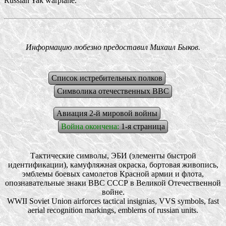
Russian Yak warplane.
Информацию любезно предоставил Михаил Быков.
Список истребительных полков
Символика отечественных ВВС
Авиация 2-й мировой войны
Война окончена:
1-я страница
Тактические символы, ЭБИ (элементы быстрой
идентификации), камуфляжная окраска, бортовая живопись,
эмблемы боевых самолетов Красной армии и флота,
опознавательные знаки ВВС СССР в Великой Отечественной
войне.
WWII Soviet Union airforces tactical insignias, VVS symbols, fast
aerial recognition markings, emblems of russian units.