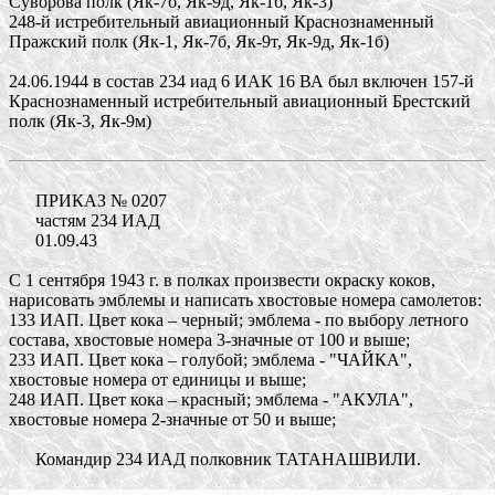
Суворова полк (Як-7б, Як-9д, Як-1б, Як-3)
248-й истребительный авиационный Краснознаменный
Пражский полк (Як-1, Як-7б, Як-9т, Як-9д, Як-1б)
24.06.1944 в состав 234 иад 6 ИАК 16 ВА был включен 157-й
Краснознаменный истребительный авиационный Брестский
полк (Як-3, Як-9м)
ПРИКАЗ № 0207
частям 234 ИАД
01.09.43
С 1 сентября 1943 г. в полках произвести окраску коков,
нарисовать эмблемы и написать хвостовые номера самолетов:
133 ИАП. Цвет кока – черный; эмблема - по выбору летного
состава, хвостовые номера 3-значные от 100 и выше;
233 ИАП. Цвет кока – голубой; эмблема - "ЧАЙКА",
хвостовые номера от единицы и выше;
248 ИАП. Цвет кока – красный; эмблема - "АКУЛА",
хвостовые номера 2-значные от 50 и выше;
Командир 234 ИАД полковник ТАТАНАШВИЛИ.