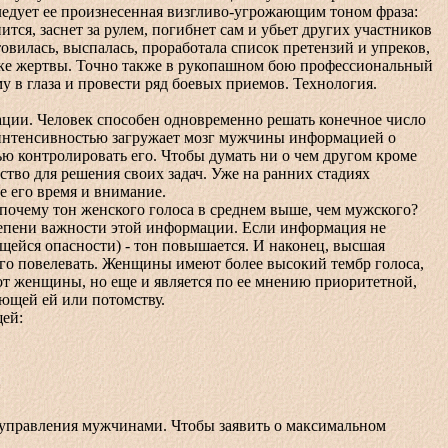
 Следует ее произнесенная визгливо-угрожающим тоном фраза:
ся, заснет за рулем, погибнет сам и убьет других участников
вилась, выспалась, проработала список претензий и упреков,
отке жертвы. Точно также в рукопашном бою профессиональный
у в глаза и провести ряд боевых приемов. Технология.
ии. Человек способен одновременно решать конечное число
 интенсивностью загружает мозг мужчины информацией о
ю контролировать его. Чтобы думать ни о чем другом кроме
дство для решения своих задач. Уже на ранних стадиях
е его время и внимание.
чему тон женского голоса в среднем выше, чем мужского?
степени важности этой информации. Если информация не
ейся опасности) - тон повышается. И наконец, высшая
го повелевать. Женщины имеют более высокий тембр голоса,
от женщины, но еще и является по ее мнению приоритетной,
ающей ей или потомству.
ей:
правления мужчинами. Чтобы заявить о максимальном