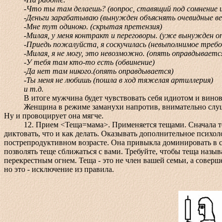
-Что ты там делаешь? (вопрос, ставящий под сомнение ц
-Деньги зарабатываю (вынужден объяснять очевидные ве
-Мне тут одиноко. (скрытая претензия)
-Милая, у меня контракт и переговоры. (уже вынужден о
-Приедь пожалуйста, я соскучилась (невыполнимое требован
-Милая, я не могу, это невозможно. (опять оправдываетс
-У тебя там кто-то есть (обвинение)
-Да нет там никого.(опять оправдывается)
-Ты меня не любишь (пошла в ход тяжелая артиллерия)
и т.д.
В итоге мужчина будет чувствовать себя идиотом и винов
Женщина в режиме заманухи напротив, внимательно слушает 
Ну и провоцирует она мягче.
12. Прием <Теща=мама>. Применяется тещами. Сначала теща п
диктовать, что и как делать. Оказывать дополнительное псих
пострепродуктивном возрасте. Она привыкла доминировать в св
позволять теще сближаться с вами. Требуйте, чтобы теща назы
перекрестным огнем. Теща - это не член вашей семьи, а совер
но это - исключение из правила.