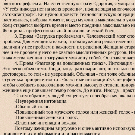
рвотного рефлекса. На естественную фразу <дорогая, я умираю 
<У тебя никогда нет на меня времени>, начинающая многочасов
автокатастрофы. Ей нужно провести технологическую операцию
настроилась, выбрала момент, когда мужчина максимально уя
боец старается выбрать время и место поединка максимально не
Женщина - профессиональный психологический боец.
3. Прием <Загрузка проблемами>. Человеческий мозг способ
проблем. Для женщины важно, чтобы мужчина решал именно т
наличии у нее проблем и важности их решения. Женщина стара
нее и ее проблем у него не хватало мыслительных ресурсов. Ин
знакомства женщина загружает мужчину собой. Она заваливает
4. Прием <Разговор на повышенных тонах>. Интонация - мощ
Это легко объяснимо. Люди, когда разговаривают, не только 
достоверна, то тон - не уверенный. Обычная - тон тоже обыч
ступенька приоритетности - <властные интонации>. Специфиче
чтобы сообщать подсознанию мужчин высокую степень приорите
женщина еще повышает тембр голоса. До визга. Иногда - практи
Таким образом, у людей существует своеобразная шкала при
-Неуверенная интонация.
-Обычный голос.
-Повышенный тон мужского голоса или женский голос - на
-Повышенный женский голос.
-Властные интонации вожака.
Поэтому женщины виртуозно и очень активно используют ви
приоритете их информации или распоряжения.