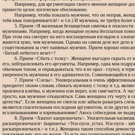
Например, для аргументации своего мнения женщине достато
привести целое логическое обоснование.
Например, чтобы показать мужчине, что он неправ, женщине
тебя язык поворачивается!> и т.п.) И мужчина, не требуя более
5. Прием <Я маленькая беззащитная самочка в опасности и 
мужчинами. Например, когда женщине нужна бесплатная помощ
При этом она смотрит на него восхищенным взглядом и хлопа
живется хуже, чем мужчинам. Однако на самом деле все дело 
существования за счет наивных мужчин. Прием хорошо описан в
<Битый небитого везет>?
6. Прием <Сбить с толку>. Женщине выгодно скрыть от мужч
его, нейтрализовать его аргументы. Например, одна моя подруж
обычным тоном, и оправдываться, что я не орал - глупо), я те
уверенность мужчины в его адекватности. Сомневающийся в со
7. Прием <Слезы>. Универсальным и очень эффективным ору
приоритет своим словам, сбивать мужчину с толку и т.д. являю
произнося клятвы, и мужчина или верит, или смягчается. А час
просто, как мужчине откашляться. Сама женщина эту черту в се
артистка". Если женщина не смогла или забыла разыграть слезы
являются спасительным последним аргументом, если других нет
всхлипываниями и взревываниями? Авось собеседник не выдер
8. Прием <Хватит капризничать>. Унизительная насмешка. Ес
раскапризничался> (варианты: <Уси-пуси, устал. Уси-пуси - заб
раскапризничался.> и т.п.). Женщина таким способом демонст
показывая ему, что он жалок. То есть она позиционирует пов