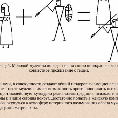
с тещей. Молодой мужчина попадает на позицию низкорангового
совместное проживание с тещей.
, в совокупности создают общий нездоровый эмоционально -
не а также мужчина имеет возможность противопоставить психо
отиводействует культурно-религиозная традиция, психологичес
мы и видим сегодня вокруг. Достаточно попасть в женскую ком
тобы окунуться в атмосферу истеричного шельмования образа му
держки матриархата.