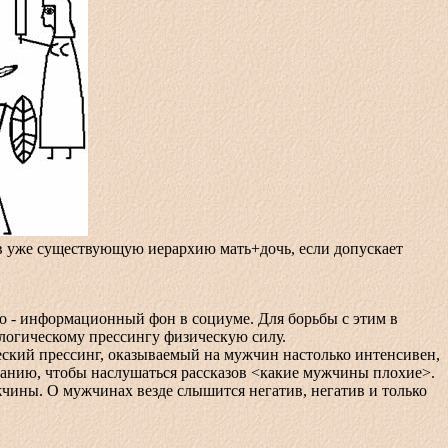
 в уже существующую иерархию мать+дочь, если допускает
 информационный фон в социуме. Для борьбы с этим в
логическому прессингу физическую силу.
кий прессинг, оказываемый на мужчин настолько интенсивен,
панию, чтобы наслушаться рассказов <какие мужчины плохие>.
жчины. О мужчинах везде слышится негатив, негатив и только