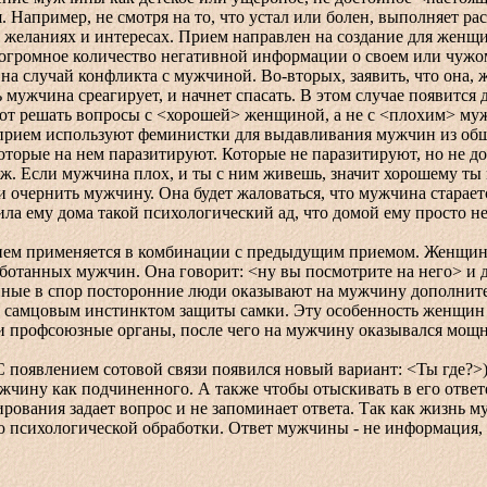
я. Например, не смотря на то, что устал или болен, выполняет
оих желаниях и интересах. Прием направлен на создание для же
мное количество негативной информации о своем или чужом м
а случай конфликта с мужчиной. Во-вторых, заявить, что она, ж
дь мужчина среагирует, и начнет спасать. В этом случае появится
ают решать вопросы с <хорошей> женщиной, а не с <плохим> м
т прием используют феминистки для выдавливания мужчин из о
орые на нем паразитируют. Которые не паразитируют, но не дов
. Если мужчина плох, и ты с ним живешь, значит хорошему ты 
 очернить мужчину. Она будет жаловаться, что мужчина старается
оила ему дома такой психологический ад, что домой ему просто н
применяется в комбинации с предыдущим приемом. Женщина, 
отанных мужчин. Она говорит: <ну вы посмотрите на него> и д
нные в спор посторонние люди оказывают на мужчину дополнит
самцовым инстинктом защиты самки. Эту особенность женщин 
 профсоюзные органы, после чего на мужчину оказывался мощн
появлением сотовой связи появился новый вариант: <Ты где?>)
ужчину как подчиненного. А также чтобы отыскивать в его отве
ования задает вопрос и не запоминает ответа. Так как жизнь м
ю психологической обработки. Ответ мужчины - не информация, д