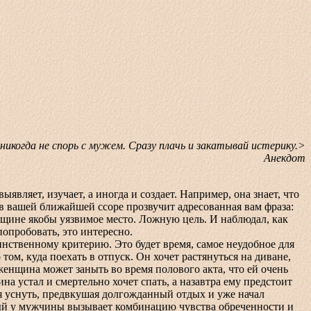
икогда не спорь с мужем. Сразу плачь и закатывай истерику.>
Анекдот
ет, изучает, а иногда и создает. Например, она знает, что
 в вашей ближайшей ссоре прозвучит адресованная вам фраза:
щине якобы уязвимое место. Ложную цель. И наблюдал, как
опробовать, это интересно.
ственному критерию. Это будет время, самое неудобное для
ом, куда поехать в отпуск. Он хочет растянуться на диване,
женщина может заныть во время полового акта, что ей очень
 устал и смертельно хочет спать, а назавтра ему предстоит
лся уснуть, предвкушая долгожданный отдых и уже начал
рый у мужчины вызывает комбинацию чувства обреченности и