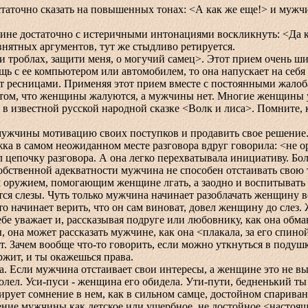
чно сказать на повышенных тонах: <А как же еще!> и мужчина
 достаточно с истеричными интонациями воскликнуть: <Да как
 внятных аргументов, тут же стыдливо ретируется.
троблах, защити меня, о могучий самец>. Этот прием очень ш
ь с ее компьютером или автомобилем, то она напускает на себ
ет ресницами. Применяя этот прием вместе с постоянными жал
в том, что женщины жалуются, а мужчины нет. Многие женщины у
 известной русской народной сказке <Волк и лиса>. Помните, к
ины мотивацию своих поступков и продавить свое решение. По
ка в самом неожиданном месте разговора вдруг говорила: <не ори
рял цепочку разговора. А она легко перехватывала инициативу. Б
бственной адекватности мужчина не способен отстаивать свою 
жием, помогающим женщине лгать, а заодно и воспитывать ко
тся слезы. Чуть только мужчина начинает разоблачать женщину в
то начинает верить, что он сам виноват, довел женщину до слез.
бе уважает и, рассказывая подруге или любовнику, как она обман
, она может рассказать мужчине, как она <плакала, за его спино
. Зачем вообще что-то говорить, если можно уткнуться в подушк
жит, и ты окажешься права.
ли мужчина отстаивает свои интересы, а женщине это не выго
олел. Уси-пуси - женщина его обидела. Ути-пути, бедненький ты 
рирует сомнение в нем, как в сильном самце, достойном спарива
едение мужчины как детское или ущербное, не достойное <насто