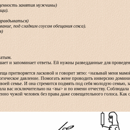
енность занятия мужчины)
щи).
правдываться)
ие, под сладким соусом обещания секса).
я)
атым.
и запоминает ответы. Ей нужны разведданные для проведения
ритворяется ласковой и говорит зятю: <называй меня мамой>.
ологическое давление. Помогать жене проводить инверсию доми
оей семье. И она стремится подмять под себя молодую семью, за
вала вас исключительно на <вы> и по имени отчеству. Соблюдал
шенно чужой человек без права даже совещательного голоса. Как