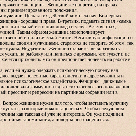
 распоряжение женщины. Женщине же напротив, на правах
нщины привилегированного положения.
ужчине. Цель таких действий комплексная. Во-первых,
енщина - хорошая и права. В-третьих, подавать сигнал <самка
 дополнительный источник дохода и услуг. В-четвертых,
ужчиной. Таким образом женщина монополизирует
бщественной и политической жизни. Негативную информацию о
ольны своими мужчинами, стараются не говорить об этом, так
не нужна. Неудачница. Женщина старается выворачивать
 уехать на рыбалку или напиться с друзьями, что гуляет и не
е хочется приходить. Что он предпочитает ночевать на работе в
если ей нужно одержать психологическую победу над
алее выдает нелестные характеристики в адрес мужчины и
ельное психологическое воздействие. Женщины - движимые
использовали коммунисты для психологического подавления
ый прессинг и репрессии на партийном собрании или в
. Вопрос женщине нужен для того, чтобы заставить мужчину
те пункты, за которые можно зацепиться. Чтобы следующим
ужчины как таковая ей уже не интересна. Он уже подчинен.
остойная запоминания, а повод за него зацепиться.