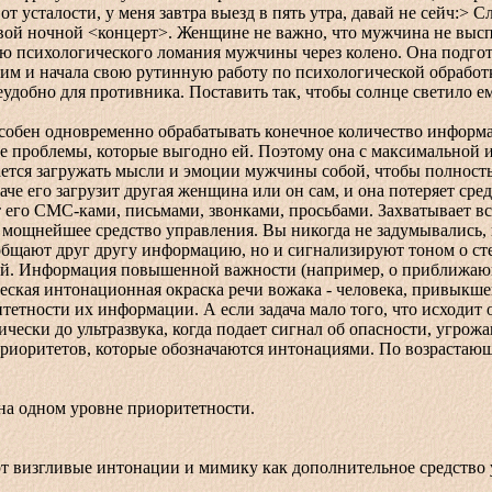
от усталости, у меня завтра выезд в пять утра, давай не сейч:>
ой ночной <концерт>. Женщине не важно, что мужчина не выспит
 психологического ломания мужчины через колено. Она подгото
звим и начала свою рутинную работу по психологической обраб
удобно для противника. Поставить так, чтобы солнце светило ем
ен одновременно обрабатывать конечное количество информац
е проблемы, которые выгодно ей. Поэтому она с максимальной
ется загружать мысли и эмоции мужчины собой, чтобы полность
аче его загрузит другая женщина или он сам, и она потеряет сре
 его СМС-ками, письмами, звонками, просьбами. Захватывает вс
нейшее средство управления. Вы никогда не задумывались, по
сообщают друг другу информацию, но и сигнализируют тоном о 
ный. Информация повышенной важности (например, о приближающ
ская интонационная окраска речи вожака - человека, привыкше
тности их информации. А если задача мало того, что исходит 
чески до ультразвука, когда подает сигнал об опасности, угрож
оритетов, которые обозначаются интонациями. По возрастающ
 одном уровне приоритетности.
згливые интонации и мимику как дополнительное средство у