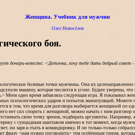
Женщина. Учебник для мужчин
Олег Новосёлов
ического боя.
ует дочери-невесте: <Деточка, хочу тебе дать добрый совет - н
ческие болевые точки мужчины. Она их целенаправленно выявля
дсунули машину, которая числится в угоне. Будьте уверены, что
> Меня одно время забавляла следующая игра. Я показывал жен
ьных психологических ударов и попыток манипуляций. Можете п
в том, что время для разговора выбирается женщиной по един
го нет сил спорить с женщиной, можно начать с ним разговор о т
отстаивать свою точку зрения, подбирать аргументы. Например, 
ерику с суицидным шантажом именно в тот момент, когда мужчина
вет, ни заря и ехать в командировку. И он только-только собра
сит фразу <нам нужно поговорить> тем особенным тоном, кото