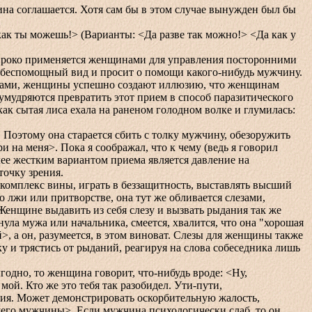
 соглашается. Хотя сам бы в этом случае вынужден был бы
 ты можешь!> (Варианты: <Да разве так можно!> <Да как у
ироко применяется женщинами для управления посторонними
я беспомощный вид и просит о помощи какого-нибудь мужчину.
обами, женщины успешно создают иллюзию, что женщинам
мудряются превратить этот прием в способ паразитического
ак сытая лиса ехала на раненом голодном волке и глумилась:
этому она старается сбить с толку мужчину, обезоружить
 на меня>. Пока я соображал, что к чему (ведь я говорил
олее жестким вариантом приема является давление на
точку зрения.
мплекс вины, играть в беззащитность, выставлять высший
о лжи или притворстве, она тут же обливается слезами,
 Женщине выдавить из себя слезу и вызвать рыдания так же
ула мужа или начальника, смеется, хвалится, что она "хорошая
й>, а он, разумеется, в этом виноват. Слезы для женщины также
у и трястись от рыданий, реагируя на слова собеседника лишь
дно, то женщина говорит, что-нибудь вроде: <Ну,
мой. Кто же это тебя так разобидел. Ути-пути,
ния. Может демонстрировать оскорбительную жалость,
ящего мужчины>. Если мужчина психологически слаб, то он