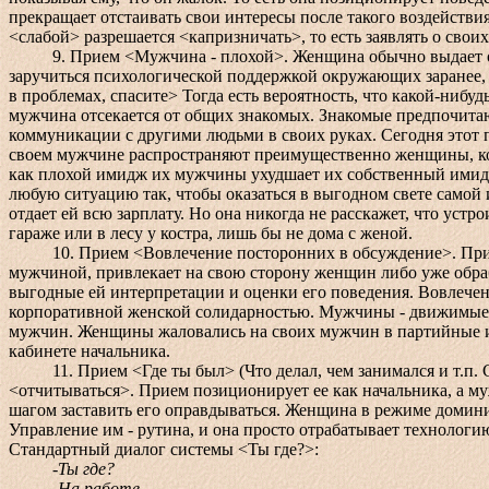
прекращает отстаивать свои интересы после такого воздействи
<слабой> разрешается <капризничать>, то есть заявлять о св
9. Прием <Мужчина - плохой>. Женщина обычно выдает огро
заручиться психологической поддержкой окружающих заранее, н
в проблемах, спасите> Тогда есть вероятность, что какой-нибу
мужчина отсекается от общих знакомых. Знакомые предпочит
коммуникации с другими людьми в своих руках. Сегодня это
своем мужчине распространяют преимущественно женщины, кот
как плохой имидж их мужчины ухудшает их собственный имидж
любую ситуацию так, чтобы оказаться в выгодном свете самой и
отдает ей всю зарплату. Но она никогда не расскажет, что устр
гараже или в лесу у костра, лишь бы не дома с женой.
10. Прием <Вовлечение посторонних в обсуждение>. Прием 
мужчиной, привлекает на свою сторону женщин либо уже обраб
выгодные ей интерпретации и оценки его поведения. Вовлече
корпоративной женской солидарностью. Мужчины - движимые 
мужчин. Женщины жаловались на своих мужчин в партийные и
кабинете начальника.
11. Прием <Где ты был> (Что делал, чем занимался и т.п. С 
<отчитываться>. Прием позиционирует ее как начальника, а м
шагом заставить его оправдываться. Женщина в режиме доминир
Управление им - рутина, и она просто отрабатывает технологи
Стандартный диалог системы <Ты где?>:
-Ты где?
-На работе.