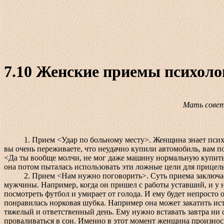
7.10 Женские приемы психолог
Мать совет
1. Прием <Удар по больному месту>. Женщина знает психологи
вы очень переживаете, что неудачно купили автомобиль, вам по
<Да ты вообще молчи, не мог даже машину нормальную купить.
она потом пыталась использовать эти ложные цели для прицел
2. Прием <Нам нужно поговорить>. Суть приема заключается 
мужчины. Например, когда он пришел с работы уставший, и у не
посмотреть футбол и умирает от голода. И ему будет непросто 
понравилась норковая шубка. Например она может закатить ист
тяжелый и ответственный день. Ему нужно вставать завтра ни с
проваливаться в сон. Именно в этот момент женщина произно