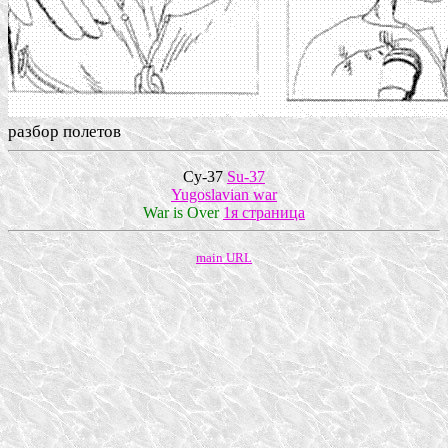
разбор полетов
Су-37
Su-37
Yugoslavian war
War is Over
1я страница
main URL