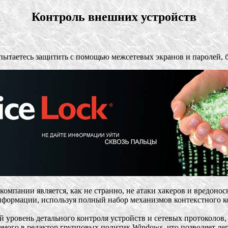
Контроль внешних устройств
ытаетесь защитить с помощью межсетевых экранов и паролей, б
мпании является, как не странно, не атаки хакеров и вредонос
нформации, используя полный набор механизмов контекстного к
 уровень детального контроля устройств и сетевых протоколо
емого в редактор групповых политик Windows, что позволяет ле