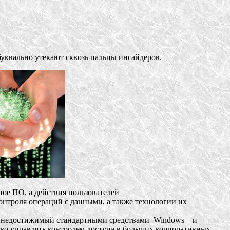
уквально утекают сквозь пальцы инсайдеров.
ное ПО, а действия пользователей
онтроля операций с данными, а также технологии их
в, недостижимый стандартными средствами Windows – и
гко управлять контролем доступа в больших корпоративных